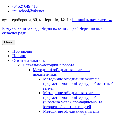
Перейти
(0462) 649-413
до
int_school@ukr.net
вмісту
вул. Тероборони, 50, м. Чернігів, 14010
Напишіть нам листа →
Комунальний заклад "Чернігівський ліцей" Чернігівської
обласної ради
Меню
Про заклад
Новини
Освітня діяльність
Навчально-методична робота
Методичні об’єднання вчителів-
предметників
Методичне об’єднання вчителів
предметів мовно-літературної освітньої
галузі
Методичне об’єднання вчителів
предметів мовно-літературної
(іноземна мова), громадянської та
історичної освітніх галузей
Методичне об’єднання вчителів