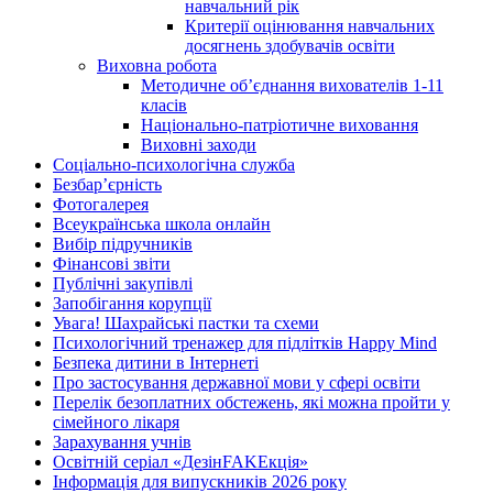
навчальний рік
Критерії оцінювання навчальних
досягнень здобувачів освіти
Виховна робота
Методичне об’єднання вихователів 1-11
класів
Національно-патріотичне виховання
Виховні заходи
Соціально-психологічна служба
Безбар’єрність
Фотогалерея
Всеукраїнська школа онлайн
Вибір підручників
Фінансові звіти
Публічні закупівлі
Запобігання корупції
Увага! Шахрайські пастки та схеми
Психологічний тренажер для підлітків Happy Mind
Безпека дитини в Інтернеті
Про застосування державної мови у сфері освіти
Перелік безоплатних обстежень, які можна пройти у
сімейного лікаря
Зарахування учнів
Освітній серіал «ДезінFAKEкція»
Інформація для випускників 2026 року