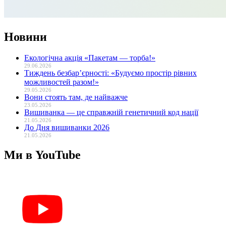
Новини
Екологічна акція «Пакетам — торба!»
29.06.2026
Тиждень безбар’єрності: «Будуємо простір рівних
можливостей разом!»
29.05.2026
Вони стоять там, де найважче
23.05.2026
Вишиванка — це справжній генетичний код нації
21.05.2026
До Дня вишиванки 2026
21.05.2026
Ми в YouTube