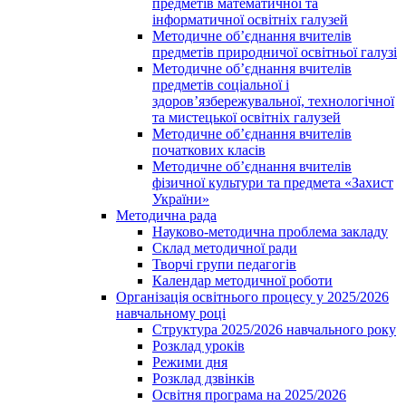
предметів математичної та
інформатичної освітніх галузей
Методичне об’єднання вчителів
предметів природничої освітньої галузі
Методичне об’єднання вчителів
предметів соціальної і
здоров’язбережувальної, технологічної
та мистецької освітніх галузей
Методичне об’єднання вчителів
початкових класів
Методичне об’єднання вчителів
фізичної культури та предмета «Захист
України»
Методична рада
Науково-методична проблема закладу
Склад методичної ради
Творчі групи педагогів
Календар методичної роботи
Організація освітнього процесу у 2025/2026
навчальному році
Структура 2025/2026 навчального року
Розклад уроків
Режими дня
Розклад дзвінків
Освітня програма на 2025/2026