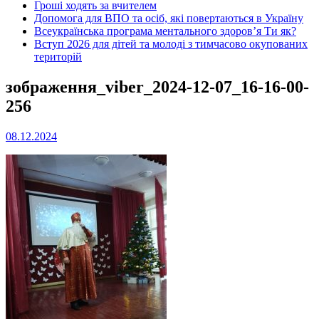
Гроші ходять за вчителем
Допомога для ВПО та осіб, які повертаються в Україну
Всеукраїнська програма ментального здоров’я Ти як?
Вступ 2026 для дітей та молоді з тимчасово окупованих
територій
зображення_viber_2024-12-07_16-16-00-
256
08.12.2024