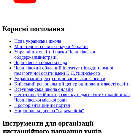
Корисні посилання
Нова українська школа
Міністерство освіти і науки України
Управління освіти і науки Чернігівської
облдержадміністрації
Чернігівська обласна рада
Чернігівский обласний інститут післядипломної
педагогічної освіти імені К.Д.Ушинського
Український центр оцінювання якості освіти
Київський регіональний центр оцінювання якості освіти
Всеукраїнська школа онлайн
Центр професійного розвитку педагогічних працівників
Чернігівської міської ради
Профорієнтаційний портал
Національна дитяча “гаряча лінія”
Інструменти для організації
дистанційного навчання учнів