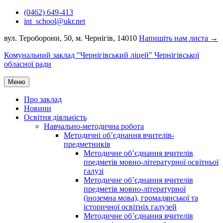
Перейти
(0462) 649-413
до
int_school@ukr.net
вмісту
вул. Тероборони, 50, м. Чернігів, 14010
Напишіть нам листа →
Комунальний заклад "Чернігівський ліцей" Чернігівської
обласної ради
Меню
Про заклад
Новини
Освітня діяльність
Навчально-методична робота
Методичні об’єднання вчителів-
предметників
Методичне об’єднання вчителів
предметів мовно-літературної освітньої
галузі
Методичне об’єднання вчителів
предметів мовно-літературної
(іноземна мова), громадянської та
історичної освітніх галузей
Методичне об’єднання вчителів