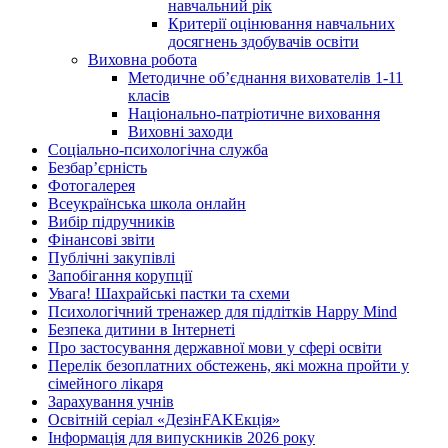
навчальний рік
Критерії оцінювання навчальних
досягнень здобувачів освіти
Виховна робота
Методичне об’єднання вихователів 1-11
класів
Національно-патріотичне виховання
Виховні заходи
Соціально-психологічна служба
Безбар’єрність
Фотогалерея
Всеукраїнська школа онлайн
Вибір підручників
Фінансові звіти
Публічні закупівлі
Запобігання корупції
Увага! Шахрайські пастки та схеми
Психологічний тренажер для підлітків Happy Mind
Безпека дитини в Інтернеті
Про застосування державної мови у сфері освіти
Перелік безоплатних обстежень, які можна пройти у
сімейного лікаря
Зарахування учнів
Освітній серіал «ДезінFAKEкція»
Інформація для випускників 2026 року