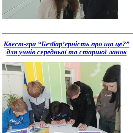
____________________________________
Квест-гра “Безбар’єрність про що це?”
для учнів середньої та старшої ланок