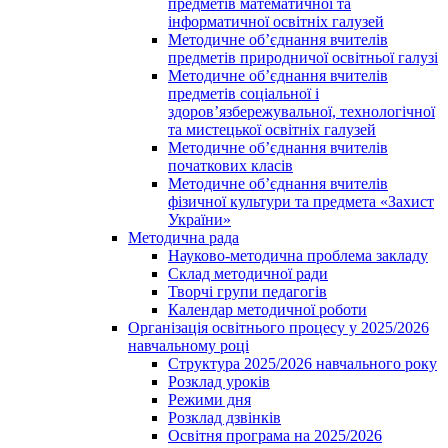
предметів математичної та
інформатичної освітніх галузей
Методичне об’єднання вчителів
предметів природничої освітньої галузі
Методичне об’єднання вчителів
предметів соціальної і
здоров’язбережувальної, технологічної
та мистецької освітніх галузей
Методичне об’єднання вчителів
початкових класів
Методичне об’єднання вчителів
фізичної культури та предмета «Захист
України»
Методична рада
Науково-методична проблема закладу
Склад методичної ради
Творчі групи педагогів
Календар методичної роботи
Організація освітнього процесу у 2025/2026
навчальному році
Структура 2025/2026 навчального року
Розклад уроків
Режими дня
Розклад дзвінків
Освітня програма на 2025/2026