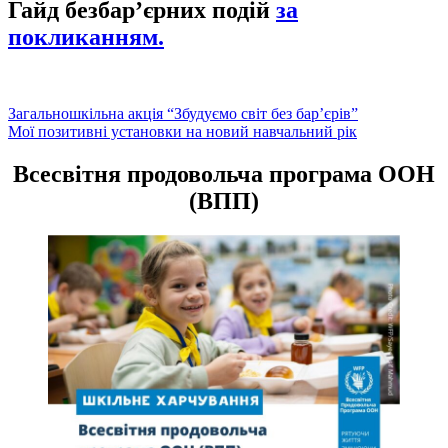
Гайд безбар’єрних подій
за
покликанням.
Навігація
Загальношкільна акція “Збудуємо світ без бар’єрів”
Мої позитивні установки на новий навчальний рік
записів
Всесвітня продовольча програма ООН
(ВПП)