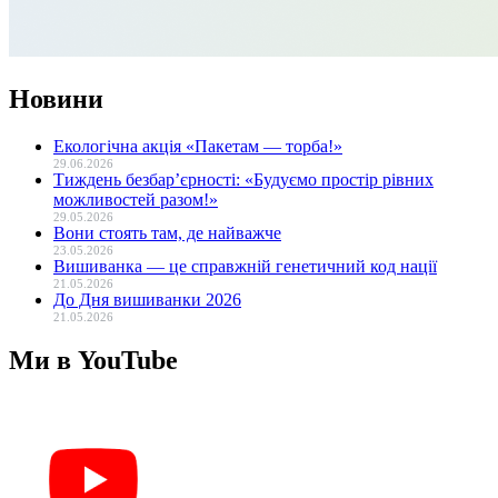
Новини
Екологічна акція «Пакетам — торба!»
29.06.2026
Тиждень безбар’єрності: «Будуємо простір рівних
можливостей разом!»
29.05.2026
Вони стоять там, де найважче
23.05.2026
Вишиванка — це справжній генетичний код нації
21.05.2026
До Дня вишиванки 2026
21.05.2026
Ми в YouTube