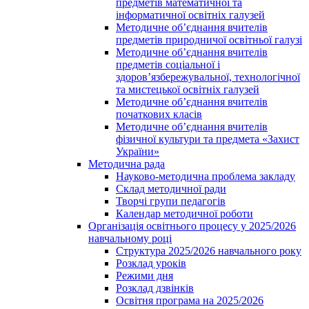
предметів математичної та
інформатичної освітніх галузей
Методичне об’єднання вчителів
предметів природничої освітньої галузі
Методичне об’єднання вчителів
предметів соціальної і
здоров’язбережувальної, технологічної
та мистецької освітніх галузей
Методичне об’єднання вчителів
початкових класів
Методичне об’єднання вчителів
фізичної культури та предмета «Захист
України»
Методична рада
Науково-методична проблема закладу
Склад методичної ради
Творчі групи педагогів
Календар методичної роботи
Організація освітнього процесу у 2025/2026
навчальному році
Структура 2025/2026 навчального року
Розклад уроків
Режими дня
Розклад дзвінків
Освітня програма на 2025/2026