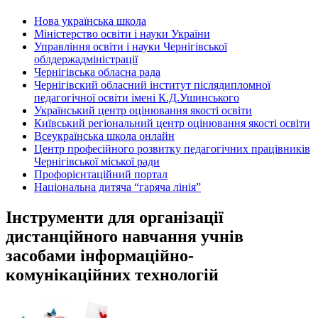
Нова українська школа
Міністерство освіти і науки України
Управління освіти і науки Чернігівської
облдержадміністрації
Чернігівська обласна рада
Чернігівский обласний інститут післядипломної
педагогічної освіти імені К.Д.Ушинського
Український центр оцінювання якості освіти
Київський регіональний центр оцінювання якості освіти
Всеукраїнська школа онлайн
Центр професійного розвитку педагогічних працівників
Чернігівської міської ради
Профорієнтаційний портал
Національна дитяча “гаряча лінія”
Інструменти для організації
дистанційного навчання учнів
засобами інформаційно-
комунікаційних технологій