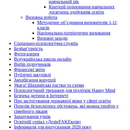
навчальний рік
Критерії оцінювання навчальних
досягнень здобувачів освіти
Виховна робота
Методичне об’єднання вихователів 1-11
класів
Національно-патріотичне виховання
Виховні заходи
Соціально-психологічна служба
Безбар’єрність
Фотогалерея
Всеукраїнська школа онлайн
Вибір підручників
Фінансові звіти
Публічні закупівлі
Запобігання корупції
Увага! Шахрайські пастки та схеми
Психологічний тренажер для підлітків Happy Mind
Безпека дитини в Інтернеті
Про застосування державної мови у сфері освіти
Перелік безоплатних обстежень, які можна пройти у
сімейного лікаря
Зарахування учнів
Освітній серіал «ДезінFAKEкція»
Інформація для випускників 2026 року