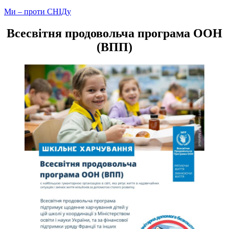
Навігація
Ми – проти СНІДу
записів
Всесвітня продовольча програма ООН
(ВПП)