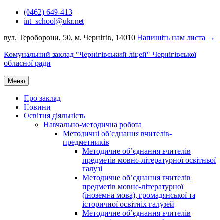
Перейти
(0462) 649-413
до
int_school@ukr.net
вмісту
вул. Тероборони, 50, м. Чернігів, 14010
Напишіть нам листа →
Комунальний заклад "Чернігівський ліцей" Чернігівської
обласної ради
Меню
Про заклад
Новини
Освітня діяльність
Навчально-методична робота
Методичні об’єднання вчителів-
предметників
Методичне об’єднання вчителів
предметів мовно-літературної освітньої
галузі
Методичне об’єднання вчителів
предметів мовно-літературної
(іноземна мова), громадянської та
історичної освітніх галузей
Методичне об’єднання вчителів