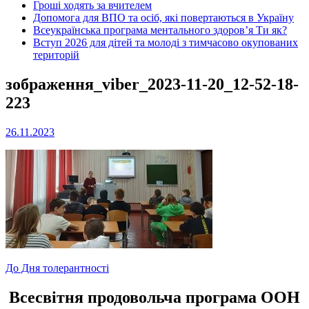
Гроші ходять за вчителем
Допомога для ВПО та осіб, які повертаються в Україну
Всеукраїнська програма ментального здоров’я Ти як?
Вступ 2026 для дітей та молоді з тимчасово окупованих
територій
зображення_viber_2023-11-20_12-52-18-
223
26.11.2023
Навігація
До Дня толерантності
записів
Всесвітня продовольча програма ООН