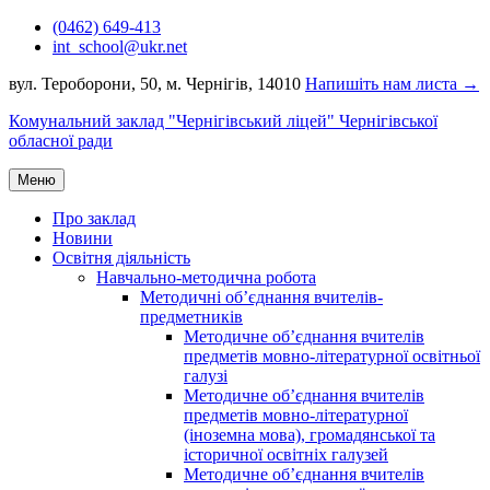
Перейти
(0462) 649-413
до
int_school@ukr.net
вмісту
вул. Тероборони, 50, м. Чернігів, 14010
Напишіть нам листа →
Комунальний заклад "Чернігівський ліцей" Чернігівської
обласної ради
Меню
Про заклад
Новини
Освітня діяльність
Навчально-методична робота
Методичні об’єднання вчителів-
предметників
Методичне об’єднання вчителів
предметів мовно-літературної освітньої
галузі
Методичне об’єднання вчителів
предметів мовно-літературної
(іноземна мова), громадянської та
історичної освітніх галузей
Методичне об’єднання вчителів