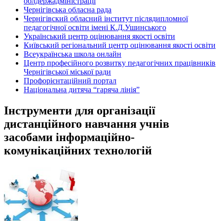
облдержадміністрації
Чернігівська обласна рада
Чернігівский обласний інститут післядипломної
педагогічної освіти імені К.Д.Ушинського
Український центр оцінювання якості освіти
Київський регіональний центр оцінювання якості освіти
Всеукраїнська школа онлайн
Центр професійного розвитку педагогічних працівників
Чернігівської міської ради
Профорієнтаційний портал
Національна дитяча “гаряча лінія”
Інструменти для організації
дистанційного навчання учнів
засобами інформаційно-
комунікаційних технологій