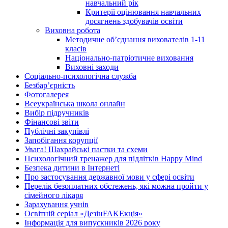
навчальний рік
Критерії оцінювання навчальних
досягнень здобувачів освіти
Виховна робота
Методичне об’єднання вихователів 1-11
класів
Національно-патріотичне виховання
Виховні заходи
Соціально-психологічна служба
Безбар’єрність
Фотогалерея
Всеукраїнська школа онлайн
Вибір підручників
Фінансові звіти
Публічні закупівлі
Запобігання корупції
Увага! Шахрайські пастки та схеми
Психологічний тренажер для підлітків Happy Mind
Безпека дитини в Інтернеті
Про застосування державної мови у сфері освіти
Перелік безоплатних обстежень, які можна пройти у
сімейного лікаря
Зарахування учнів
Освітній серіал «ДезінFAKEкція»
Інформація для випускників 2026 року