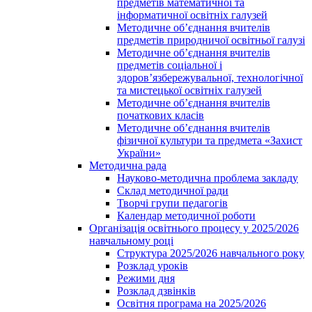
предметів математичної та
інформатичної освітніх галузей
Методичне об’єднання вчителів
предметів природничої освітньої галузі
Методичне об’єднання вчителів
предметів соціальної і
здоров’язбережувальної, технологічної
та мистецької освітніх галузей
Методичне об’єднання вчителів
початкових класів
Методичне об’єднання вчителів
фізичної культури та предмета «Захист
України»
Методична рада
Науково-методична проблема закладу
Склад методичної ради
Творчі групи педагогів
Календар методичної роботи
Організація освітнього процесу у 2025/2026
навчальному році
Структура 2025/2026 навчального року
Розклад уроків
Режими дня
Розклад дзвінків
Освітня програма на 2025/2026