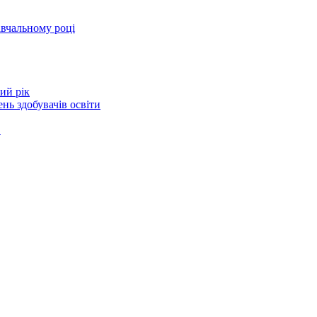
авчальному році
ий рік
нь здобувачів освіти
в