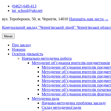
Перейти
(0462) 649-413
до
int_school@ukr.net
вмісту
вул. Тероборони, 50, м. Чернігів, 14010
Напишіть нам листа →
Комунальний заклад "Чернігівський ліцей" Чернігівської облас
Меню
Про заклад
Новини
Освітня діяльність
Навчально-методична робота
Методичні об’єднання вчителів-предметників
Методичне об’єднання вчителів предметі
Методичне об’єднання вчителів предметів
Методичне об’єднання вчителів предметі
Методичне об’єднання вчителів предметі
Методичне об’єднання вчителів предметів
Методичне об’єднання вчителів початко
Методичне об’єднання вчителів фізичної
Методична рада
Науково-методична проблема закладу
Склад методичної ради