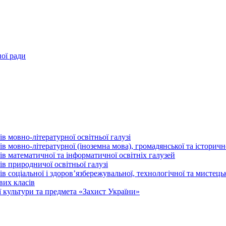
ної ради
в мовно-літературної освітньої галузі
 мовно-літературної (іноземна мова), громадянської та історично
в математичної та інформатичної освітніх галузей
в природничої освітньої галузі
 соціальної і здоров’язбережувальної, технологічної та мистецьк
вих класів
 культури та предмета «Захист України»