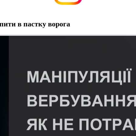
пити в пастку ворога