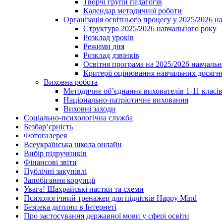
Творчі групи педагогів
Календар методичної роботи
Організація освітнього процесу у 2025/2026 н
Структура 2025/2026 навчального року
Розклад уроків
Режими дня
Розклад дзвінків
Освітня програма на 2025/2026 навчальн
Критерії оцінювання навчальних досягне
Виховна робота
Методичне об’єднання вихователів 1-11 класі
Національно-патріотичне виховання
Виховні заходи
Соціально-психологічна служба
Безбар’єрність
Фотогалерея
Всеукраїнська школа онлайн
Вибір підручників
Фінансові звіти
Публічні закупівлі
Запобігання корупції
Увага! Шахрайські пастки та схеми
Психологічний тренажер для підлітків Happy Mind
Безпека дитини в Інтернеті
Про застосування державної мови у сфері освіти