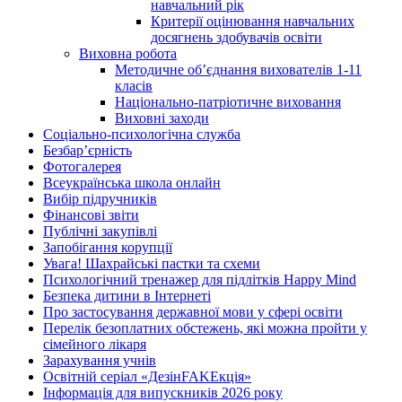
навчальний рік
Критерії оцінювання навчальних
досягнень здобувачів освіти
Виховна робота
Методичне об’єднання вихователів 1-11
класів
Національно-патріотичне виховання
Виховні заходи
Соціально-психологічна служба
Безбар’єрність
Фотогалерея
Всеукраїнська школа онлайн
Вибір підручників
Фінансові звіти
Публічні закупівлі
Запобігання корупції
Увага! Шахрайські пастки та схеми
Психологічний тренажер для підлітків Happy Mind
Безпека дитини в Інтернеті
Про застосування державної мови у сфері освіти
Перелік безоплатних обстежень, які можна пройти у
сімейного лікаря
Зарахування учнів
Освітній серіал «ДезінFAKEкція»
Інформація для випускників 2026 року