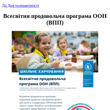
Навігація
До Дня толерантності
записів
Всесвітня продовольча програма ООН
(ВПП)