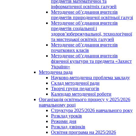
предметів математичної та
інформатичної освітніх галузей
Методичне об’єднання вчителів
предметів природничої освітньої галузі
Методичне об’єднання вчителів
предметів соціальної і
здоров’язбережувальної, технологічної
та мистецької освітніх галузей
Методичне об’єднання вчителів
початкових класів
Методичне об’єднання вчителів
фізичної культури та предмета «Захист
України»
Методична рада
Науково-методична проблема закладу
Склад методичної ради
Творчі групи педагогів
Календар методичної роботи
Організація освітнього процесу у 2025/2026
навчальному році
Структура 2025/2026 навчального року
Розклад уроків
Режими дня
Розклад дзвінків
Освітня програма на 2025/2026