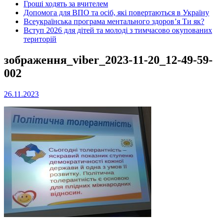
Гроші ходять за вчителем
Допомога для ВПО та осіб, які повертаються в Україну
Всеукраїнська програма ментального здоров’я Ти як?
Вступ 2026 для дітей та молоді з тимчасово окупованих
територій
зображення_viber_2023-11-20_12-49-59-
002
26.11.2023