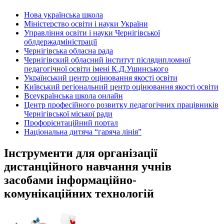
Нова українська школа
Міністерство освіти і науки України
Управління освіти і науки Чернігівської
облдержадміністрації
Чернігівська обласна рада
Чернігівский обласний інститут післядипломної
педагогічної освіти імені К.Д.Ушинського
Український центр оцінювання якості освіти
Київський регіональний центр оцінювання якості освіти
Всеукраїнська школа онлайн
Центр професійного розвитку педагогічних працівників
Чернігівської міської ради
Профорієнтаційний портал
Національна дитяча “гаряча лінія”
Інструменти для організації
дистанційного навчання учнів
засобами інформаційно-
комунікаційних технологій