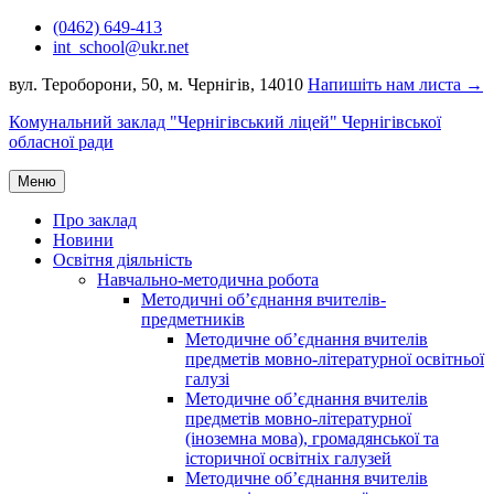
Перейти
(0462) 649-413
до
int_school@ukr.net
вмісту
вул. Тероборони, 50, м. Чернігів, 14010
Напишіть нам листа →
Комунальний заклад "Чернігівський ліцей" Чернігівської
обласної ради
Меню
Про заклад
Новини
Освітня діяльність
Навчально-методична робота
Методичні об’єднання вчителів-
предметників
Методичне об’єднання вчителів
предметів мовно-літературної освітньої
галузі
Методичне об’єднання вчителів
предметів мовно-літературної
(іноземна мова), громадянської та
історичної освітніх галузей
Методичне об’єднання вчителів