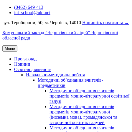
Перейти
(0462) 649-413
до
int_school@ukr.net
вмісту
вул. Тероборони, 50, м. Чернігів, 14010
Напишіть нам листа →
Комунальний заклад "Чернігівський ліцей" Чернігівської
обласної ради
Меню
Про заклад
Новини
Освітня діяльність
Навчально-методична робота
Методичні об’єднання вчителів-
предметників
Методичне об’єднання вчителів
предметів мовно-літературної освітньої
галузі
Методичне об’єднання вчителів
предметів мовно-літературної
(іноземна мова), громадянської та
історичної освітніх галузей
Методичне об’єднання вчителів