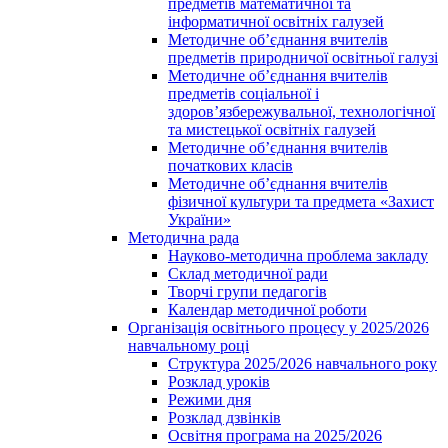
предметів математичної та
інформатичної освітніх галузей
Методичне об’єднання вчителів
предметів природничої освітньої галузі
Методичне об’єднання вчителів
предметів соціальної і
здоров’язбережувальної, технологічної
та мистецької освітніх галузей
Методичне об’єднання вчителів
початкових класів
Методичне об’єднання вчителів
фізичної культури та предмета «Захист
України»
Методична рада
Науково-методична проблема закладу
Склад методичної ради
Творчі групи педагогів
Календар методичної роботи
Організація освітнього процесу у 2025/2026
навчальному році
Структура 2025/2026 навчального року
Розклад уроків
Режими дня
Розклад дзвінків
Освітня програма на 2025/2026