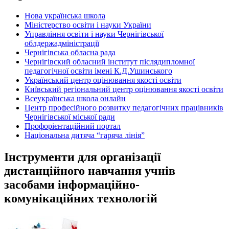
Нова українська школа
Міністерство освіти і науки України
Управління освіти і науки Чернігівської
облдержадміністрації
Чернігівська обласна рада
Чернігівский обласний інститут післядипломної
педагогічної освіти імені К.Д.Ушинського
Український центр оцінювання якості освіти
Київський регіональний центр оцінювання якості освіти
Всеукраїнська школа онлайн
Центр професійного розвитку педагогічних працівників
Чернігівської міської ради
Профорієнтаційний портал
Національна дитяча “гаряча лінія”
Інструменти для організації
дистанційного навчання учнів
засобами інформаційно-
комунікаційних технологій