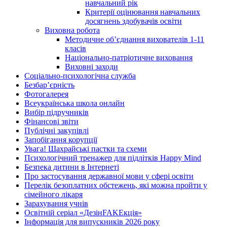
навчальний рік
Критерії оцінювання навчальних
досягнень здобувачів освіти
Виховна робота
Методичне об’єднання вихователів 1-11
класів
Національно-патріотичне виховання
Виховні заходи
Соціально-психологічна служба
Безбар’єрність
Фотогалерея
Всеукраїнська школа онлайн
Вибір підручників
Фінансові звіти
Публічні закупівлі
Запобігання корупції
Увага! Шахрайські пастки та схеми
Психологічний тренажер для підлітків Happy Mind
Безпека дитини в Інтернеті
Про застосування державної мови у сфері освіти
Перелік безоплатних обстежень, які можна пройти у
сімейного лікаря
Зарахування учнів
Освітній серіал «ДезінFAKEкція»
Інформація для випускників 2026 року