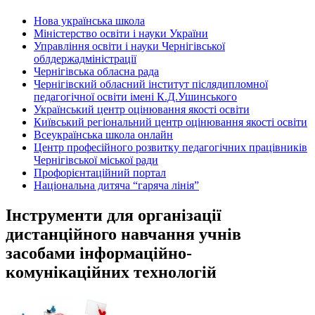
Нова українська школа
Міністерство освіти і науки України
Управління освіти і науки Чернігівської
облдержадміністрації
Чернігівська обласна рада
Чернігівский обласний інститут післядипломної
педагогічної освіти імені К.Д.Ушинського
Український центр оцінювання якості освіти
Київський регіональний центр оцінювання якості освіти
Всеукраїнська школа онлайн
Центр професійного розвитку педагогічних працівників
Чернігівської міської ради
Профорієнтаційний портал
Національна дитяча “гаряча лінія”
Інструменти для організації
дистанційного навчання учнів
засобами інформаційно-
комунікаційних технологій