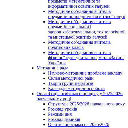
предметів математичної та
інформатичної освітніх галузей
Методичне об’єднання вчителів
предметів природничої освітньої галузі
Методичне об’єднання вчителів
предметів соціальної і
здоров’язбережувальної, технологічної
та мистецької освітніх галузей
Методичне об’єднання вчителів
початкових класів
Методичне об’єднання вчителів
фізичної культури та предмета «Захист
України»
Методична рада
Науково-методична проблема закладу
Склад методичної ради
Творчі групи педагогів
Календар методичної роботи
Організація освітнього процесу у 2025/2026
навчальному році
Структура 2025/2026 навчального року
Розклад уроків
Режими дня
Розклад дзвінків
Освітня програма на 2025/2026