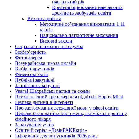
навчальний рік
Критерії оцінювання навчальних
досягнень здобувачів освіти
Виховна робота
Методичне об’єднання вихователів 1-11
класів
Національно-патріотичне виховання
Виховні заходи
Соціально-психологічна служба
Безбар’єрність
Фотогалерея
Всеукраїнська школа онлайн
Вибір підручників
Фінансові звіти
Публічні закупівлі
Запобігання корупції
Увага! Шахрайські пастки та схеми
Психологічний тренажер для підлітків Happy Mind
Безпека дитини в Інтернеті
Про застосування державної мови у сфері освіти
Перелік безоплатних обстежень, які можна пройти у
сімейного лікаря
Зарахування учнів
Освітній серіал «ДезінFAKEкція»
Інформація для випускників 2026 року