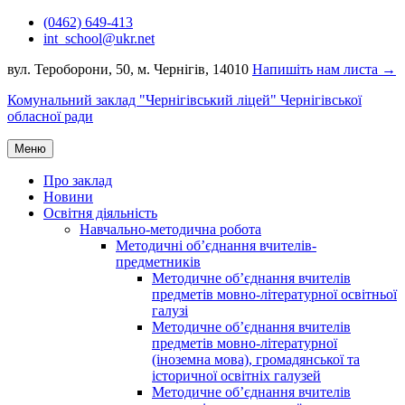
Перейти
(0462) 649-413
до
int_school@ukr.net
вмісту
вул. Тероборони, 50, м. Чернігів, 14010
Напишіть нам листа →
Комунальний заклад "Чернігівський ліцей" Чернігівської
обласної ради
Меню
Про заклад
Новини
Освітня діяльність
Навчально-методична робота
Методичні об’єднання вчителів-
предметників
Методичне об’єднання вчителів
предметів мовно-літературної освітньої
галузі
Методичне об’єднання вчителів
предметів мовно-літературної
(іноземна мова), громадянської та
історичної освітніх галузей
Методичне об’єднання вчителів