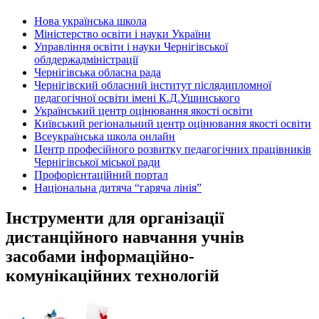
Нова українська школа
Міністерство освіти і науки України
Управління освіти і науки Чернігівської
облдержадміністрації
Чернігівська обласна рада
Чернігівский обласний інститут післядипломної
педагогічної освіти імені К.Д.Ушинського
Український центр оцінювання якості освіти
Київський регіональний центр оцінювання якості освіти
Всеукраїнська школа онлайн
Центр професійного розвитку педагогічних працівників
Чернігівської міської ради
Профорієнтаційний портал
Національна дитяча “гаряча лінія”
Інструменти для організації
дистанційного навчання учнів
засобами інформаційно-
комунікаційних технологій