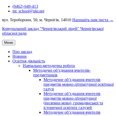
Перейти
(0462) 649-413
до
int_school@ukr.net
вмісту
вул. Тероборони, 50, м. Чернігів, 14010
Напишіть нам листа →
Комунальний заклад "Чернігівський ліцей" Чернігівської
обласної ради
Меню
Про заклад
Новини
Освітня діяльність
Навчально-методична робота
Методичні об’єднання вчителів-
предметників
Методичне об’єднання вчителів
предметів мовно-літературної освітньої
галузі
Методичне об’єднання вчителів
предметів мовно-літературної
(іноземна мова), громадянської та
історичної освітніх галузей
Методичне об’єднання вчителів