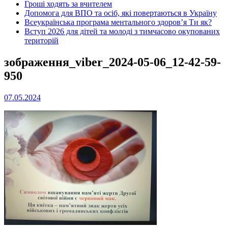
Гроші ходять за вчителем
Допомога для ВПО та осіб, які повертаються в Україну
Всеукраїнська програма ментального здоров’я Ти як?
Вступ 2026 для дітей та молоді з тимчасово окупованих
територій
зображення_viber_2024-05-06_12-42-59-
950
07.05.2024