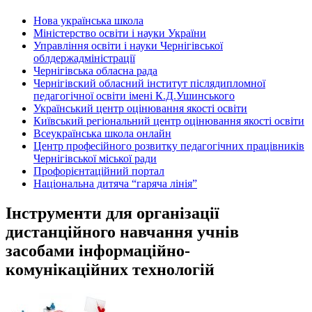
Нова українська школа
Міністерство освіти і науки України
Управління освіти і науки Чернігівської
облдержадміністрації
Чернігівська обласна рада
Чернігівский обласний інститут післядипломної
педагогічної освіти імені К.Д.Ушинського
Український центр оцінювання якості освіти
Київський регіональний центр оцінювання якості освіти
Всеукраїнська школа онлайн
Центр професійного розвитку педагогічних працівників
Чернігівської міської ради
Профорієнтаційний портал
Національна дитяча “гаряча лінія”
Інструменти для організації
дистанційного навчання учнів
засобами інформаційно-
комунікаційних технологій