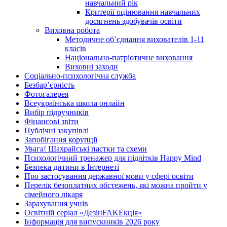
навчальний рік
Критерії оцінювання навчальних
досягнень здобувачів освіти
Виховна робота
Методичне об’єднання вихователів 1-11
класів
Національно-патріотичне виховання
Виховні заходи
Соціально-психологічна служба
Безбар’єрність
Фотогалерея
Всеукраїнська школа онлайн
Вибір підручників
Фінансові звіти
Публічні закупівлі
Запобігання корупції
Увага! Шахрайські пастки та схеми
Психологічний тренажер для підлітків Happy Mind
Безпека дитини в Інтернеті
Про застосування державної мови у сфері освіти
Перелік безоплатних обстежень, які можна пройти у
сімейного лікаря
Зарахування учнів
Освітній серіал «ДезінFAKEкція»
Інформація для випускників 2026 року