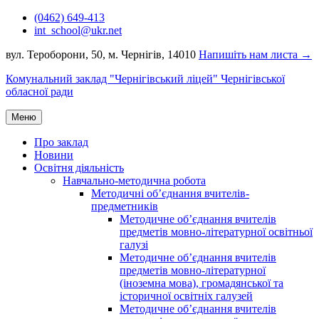
Перейти
(0462) 649-413
до
int_school@ukr.net
вмісту
вул. Тероборони, 50, м. Чернігів, 14010
Напишіть нам листа →
Комунальний заклад "Чернігівський ліцей" Чернігівської
обласної ради
Меню
Про заклад
Новини
Освітня діяльність
Навчально-методична робота
Методичні об’єднання вчителів-
предметників
Методичне об’єднання вчителів
предметів мовно-літературної освітньої
галузі
Методичне об’єднання вчителів
предметів мовно-літературної
(іноземна мова), громадянської та
історичної освітніх галузей
Методичне об’єднання вчителів