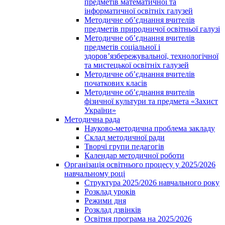
предметів математичної та
інформатичної освітніх галузей
Методичне об’єднання вчителів
предметів природничої освітньої галузі
Методичне об’єднання вчителів
предметів соціальної і
здоров’язбережувальної, технологічної
та мистецької освітніх галузей
Методичне об’єднання вчителів
початкових класів
Методичне об’єднання вчителів
фізичної культури та предмета «Захист
України»
Методична рада
Науково-методична проблема закладу
Склад методичної ради
Творчі групи педагогів
Календар методичної роботи
Організація освітнього процесу у 2025/2026
навчальному році
Структура 2025/2026 навчального року
Розклад уроків
Режими дня
Розклад дзвінків
Освітня програма на 2025/2026