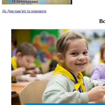
Навігація
До Дня пам’яті та перемоги
записів
Вс