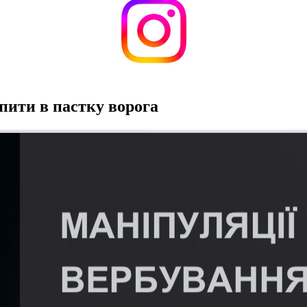
пити в пастку ворога