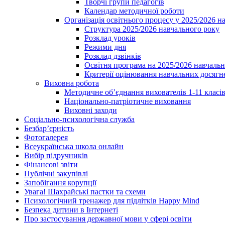
Творчі групи педагогів
Календар методичної роботи
Організація освітнього процесу у 2025/2026 н
Структура 2025/2026 навчального року
Розклад уроків
Режими дня
Розклад дзвінків
Освітня програма на 2025/2026 навчальн
Критерії оцінювання навчальних досягне
Виховна робота
Методичне об’єднання вихователів 1-11 класі
Національно-патріотичне виховання
Виховні заходи
Соціально-психологічна служба
Безбар’єрність
Фотогалерея
Всеукраїнська школа онлайн
Вибір підручників
Фінансові звіти
Публічні закупівлі
Запобігання корупції
Увага! Шахрайські пастки та схеми
Психологічний тренажер для підлітків Happy Mind
Безпека дитини в Інтернеті
Про застосування державної мови у сфері освіти