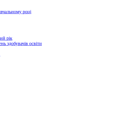
авчальному році
ий рік
нь здобувачів освіти
в