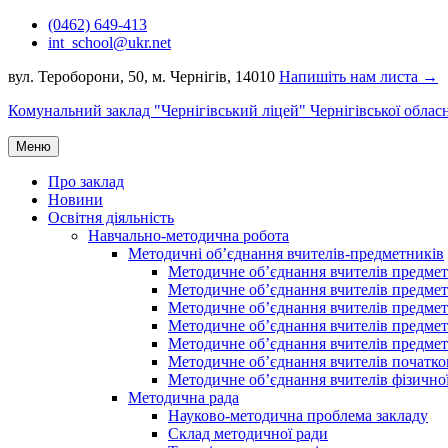
Перейти
(0462) 649-413
до
int_school@ukr.net
вмісту
вул. Тероборони, 50, м. Чернігів, 14010
Напишіть нам листа →
Комунальний заклад "Чернігівський ліцей" Чернігівської облас
Меню
Про заклад
Новини
Освітня діяльність
Навчально-методична робота
Методичні об’єднання вчителів-предметників
Методичне об’єднання вчителів предметі
Методичне об’єднання вчителів предметів
Методичне об’єднання вчителів предметі
Методичне об’єднання вчителів предметі
Методичне об’єднання вчителів предметів
Методичне об’єднання вчителів початко
Методичне об’єднання вчителів фізичної
Методична рада
Науково-методична проблема закладу
Склад методичної ради