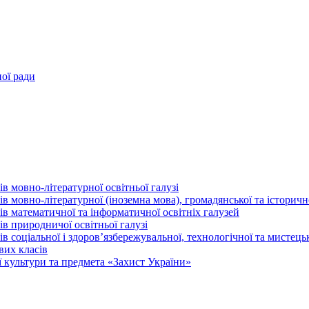
ної ради
в мовно-літературної освітньої галузі
 мовно-літературної (іноземна мова), громадянської та історично
в математичної та інформатичної освітніх галузей
в природничої освітньої галузі
 соціальної і здоров’язбережувальної, технологічної та мистецьк
вих класів
 культури та предмета «Захист України»