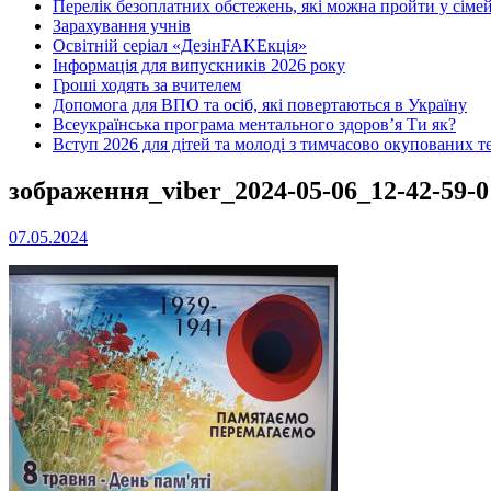
Перелік безоплатних обстежень, які можна пройти у сімей
Зарахування учнів
Освітній серіал «ДезінFAKEкція»
Інформація для випускників 2026 року
Гроші ходять за вчителем
Допомога для ВПО та осіб, які повертаються в Україну
Всеукраїнська програма ментального здоров’я Ти як?
Вступ 2026 для дітей та молоді з тимчасово окупованих т
зображення_viber_2024-05-06_12-42-59-0
07.05.2024