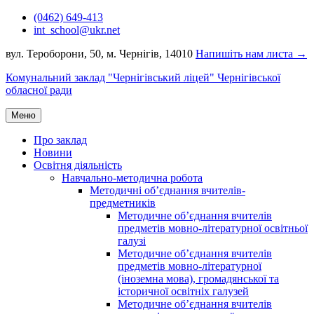
Перейти
(0462) 649-413
до
int_school@ukr.net
вмісту
вул. Тероборони, 50, м. Чернігів, 14010
Напишіть нам листа →
Комунальний заклад "Чернігівський ліцей" Чернігівської
обласної ради
Меню
Про заклад
Новини
Освітня діяльність
Навчально-методична робота
Методичні об’єднання вчителів-
предметників
Методичне об’єднання вчителів
предметів мовно-літературної освітньої
галузі
Методичне об’єднання вчителів
предметів мовно-літературної
(іноземна мова), громадянської та
історичної освітніх галузей
Методичне об’єднання вчителів