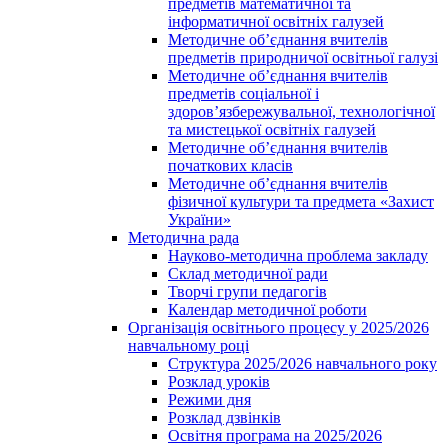
предметів математичної та
інформатичної освітніх галузей
Методичне об’єднання вчителів
предметів природничої освітньої галузі
Методичне об’єднання вчителів
предметів соціальної і
здоров’язбережувальної, технологічної
та мистецької освітніх галузей
Методичне об’єднання вчителів
початкових класів
Методичне об’єднання вчителів
фізичної культури та предмета «Захист
України»
Методична рада
Науково-методична проблема закладу
Склад методичної ради
Творчі групи педагогів
Календар методичної роботи
Організація освітнього процесу у 2025/2026
навчальному році
Структура 2025/2026 навчального року
Розклад уроків
Режими дня
Розклад дзвінків
Освітня програма на 2025/2026