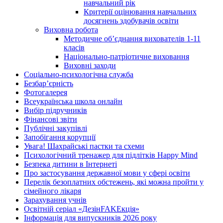
навчальний рік
Критерії оцінювання навчальних
досягнень здобувачів освіти
Виховна робота
Методичне об’єднання вихователів 1-11
класів
Національно-патріотичне виховання
Виховні заходи
Соціально-психологічна служба
Безбар’єрність
Фотогалерея
Всеукраїнська школа онлайн
Вибір підручників
Фінансові звіти
Публічні закупівлі
Запобігання корупції
Увага! Шахрайські пастки та схеми
Психологічний тренажер для підлітків Happy Mind
Безпека дитини в Інтернеті
Про застосування державної мови у сфері освіти
Перелік безоплатних обстежень, які можна пройти у
сімейного лікаря
Зарахування учнів
Освітній серіал «ДезінFAKEкція»
Інформація для випускників 2026 року