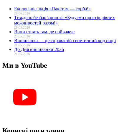
Екологічна акція «Пакетам — торба!»
29.06.2026
Тиждень безбар’єрності: «Будуємо простір рівних
можливостей разом!»
29.05.2026
Вони стоять там, де найважче
23.05.2026
Вишиванка — це справжній генетичний код нації
21.05.2026
До Дня вишиванки 2026
21.05.2026
Ми в YouTube
Корисні посилання