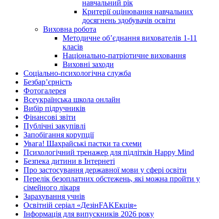
навчальний рік
Критерії оцінювання навчальних
досягнень здобувачів освіти
Виховна робота
Методичне об’єднання вихователів 1-11
класів
Національно-патріотичне виховання
Виховні заходи
Соціально-психологічна служба
Безбар’єрність
Фотогалерея
Всеукраїнська школа онлайн
Вибір підручників
Фінансові звіти
Публічні закупівлі
Запобігання корупції
Увага! Шахрайські пастки та схеми
Психологічний тренажер для підлітків Happy Mind
Безпека дитини в Інтернеті
Про застосування державної мови у сфері освіти
Перелік безоплатних обстежень, які можна пройти у
сімейного лікаря
Зарахування учнів
Освітній серіал «ДезінFAKEкція»
Інформація для випускників 2026 року