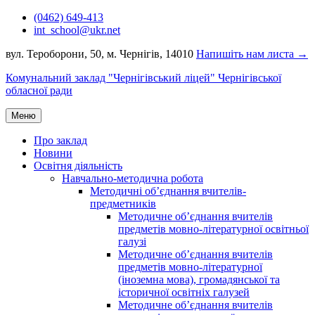
Перейти
(0462) 649-413
до
int_school@ukr.net
вмісту
вул. Тероборони, 50, м. Чернігів, 14010
Напишіть нам листа →
Комунальний заклад "Чернігівський ліцей" Чернігівської
обласної ради
Меню
Про заклад
Новини
Освітня діяльність
Навчально-методична робота
Методичні об’єднання вчителів-
предметників
Методичне об’єднання вчителів
предметів мовно-літературної освітньої
галузі
Методичне об’єднання вчителів
предметів мовно-літературної
(іноземна мова), громадянської та
історичної освітніх галузей
Методичне об’єднання вчителів