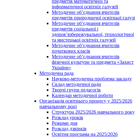
предметів математичної та
інформатичної освітніх галузей
Методичне об’єднання вчителів
предметів природничої освітньої галузі
Методичне об’єднання вчителів
предметів соціальної і
здоров’язбережувальної, технологічної
та мистецької освітніх галузей
Методичне об’єднання вчителів
початкових класів
Методичне об’єднання вчителів
фізичної культури та предмета «Захист
України»
Методична рада
Науково-методична проблема закладу
Склад методичної ради
Творчі групи педагогів
Календар методичної роботи
Організація освітнього процесу у 2025/2026
навчальному році
Структура 2025/2026 навчального року
Розклад уроків
Режими дня
Розклад дзвінків
Освітня програма на 2025/2026