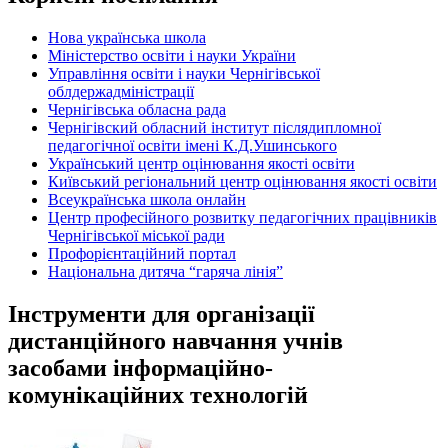
Нова українська школа
Міністерство освіти і науки України
Управління освіти і науки Чернігівської
облдержадміністрації
Чернігівська обласна рада
Чернігівский обласний інститут післядипломної
педагогічної освіти імені К.Д.Ушинського
Український центр оцінювання якості освіти
Київський регіональний центр оцінювання якості освіти
Всеукраїнська школа онлайн
Центр професійного розвитку педагогічних працівників
Чернігівської міської ради
Профорієнтаційний портал
Національна дитяча “гаряча лінія”
Інструменти для організації
дистанційного навчання учнів
засобами інформаційно-
комунікаційних технологій