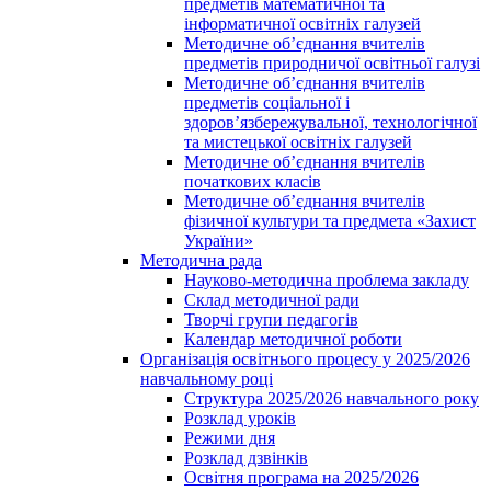
предметів математичної та
інформатичної освітніх галузей
Методичне об’єднання вчителів
предметів природничої освітньої галузі
Методичне об’єднання вчителів
предметів соціальної і
здоров’язбережувальної, технологічної
та мистецької освітніх галузей
Методичне об’єднання вчителів
початкових класів
Методичне об’єднання вчителів
фізичної культури та предмета «Захист
України»
Методична рада
Науково-методична проблема закладу
Склад методичної ради
Творчі групи педагогів
Календар методичної роботи
Організація освітнього процесу у 2025/2026
навчальному році
Структура 2025/2026 навчального року
Розклад уроків
Режими дня
Розклад дзвінків
Освітня програма на 2025/2026