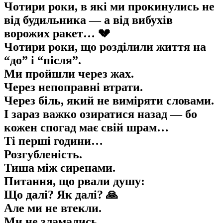
Чотири роки, в які ми прокинулись не
від будильника — а від вибухів
ворожих ракет… 💔
Чотири роки, що розділили життя на
“до” і “після”.
Ми пройшли через жах.
Через непоправні втрати.
Через біль, який не виміряти словами.
І зараз важко озиратися назад — бо
кожен спогад має свій шрам…
Ті перші години…
Розгубленість.
Тиша між сиренами.
Питання, що рвали душу:
Що далі? Як далі? 🙏
Але ми не втекли.
Ми не зламались.