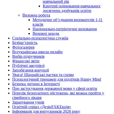
навчальний рік
Критерії оцінювання навчальних
досягнень здобувачів освіти
Виховна робота
Методичне об’єднання вихователів 1-11
класів
Національно-патріотичне виховання
Виховні заходи
Соціально-психологічна служба
Безбар’єрність
Фотогалерея
Всеукраїнська школа онлайн
Вибір підручників
Фінансові звіти
Публічні закупівлі
Запобігання корупції
Увага! Шахрайські пастки та схеми
Психологічний тренажер для підлітків Happy Mind
Безпека дитини в Інтернеті
Про застосування державної мови у сфері освіти
Перелік безоплатних обстежень, які можна пройти у
сімейного лікаря
Зарахування учнів
Освітній серіал «ДезінFAKEкція»
Інформація для випускників 2026 року