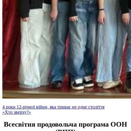
Навігація
4 роки 12-річної війни, яка триває не одне століття
«Хто зверху?»
записів
Всесвітня продовольча програма ООН