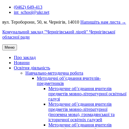
Перейти
(0462) 649-413
до
int_school@ukr.net
вмісту
вул. Тероборони, 50, м. Чернігів, 14010
Напишіть нам листа →
Комунальний заклад "Чернігівський ліцей" Чернігівської
обласної ради
Меню
Про заклад
Новини
Освітня діяльність
Навчально-методична робота
Методичні об’єднання вчителів-
предметників
Методичне об’єднання вчителів
предметів мовно-літературної освітньої
галузі
Методичне об’єднання вчителів
предметів мовно-літературної
(іноземна мова), громадянської та
історичної освітніх галузей
Методичне об’єднання вчителів