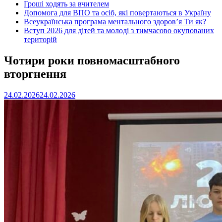
Гроші ходять за вчителем
Допомога для ВПО та осіб, які повертаються в Україну
Всеукраїнська програма ментального здоров’я Ти як?
Вступ 2026 для дітей та молоді з тимчасово окупованих
територій
Чотири роки повномасштабного
вторгнення
24.02.2026
24.02.2026