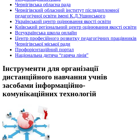
Чернігівська обласна рада
Чернігівский обласний інститут післядипломної
педагогічної освіти імені К.Д.Ушинського
Український центр оцінювання якості освіти
Київський регіональний центр оцінювання якості освіти
Всеукраїнська школа онлайн
Центр професійного розвитку педагогічних працівників
Чернігівської міської ради
Профорієнтаційний портал
Національна дитяча “гаряча лінія”
Інструменти для організації
дистанційного навчання учнів
засобами інформаційно-
комунікаційних технологій