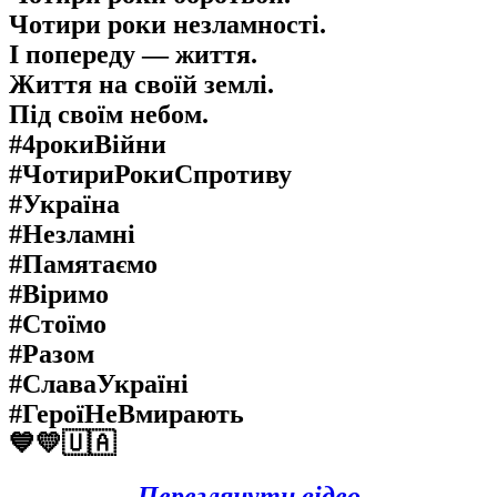
Чотири роки незламності.
І попереду — життя.
Життя на своїй землі.
Під своїм небом.
#4рокиВійни
#ЧотириРокиСпротиву
#Україна
#Незламні
#Памятаємо
#Віримо
#Стоїмо
#Разом
#СлаваУкраїні
#ГероїНеВмирають
💙💛🇺🇦
Переглянути відео