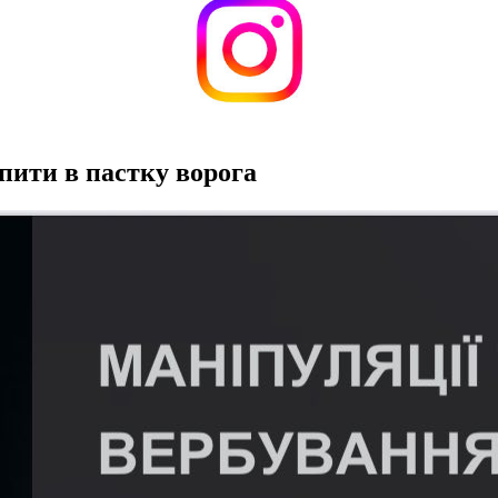
пити в пастку ворога