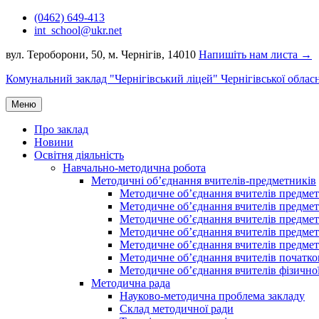
Перейти
(0462) 649-413
до
int_school@ukr.net
вмісту
вул. Тероборони, 50, м. Чернігів, 14010
Напишіть нам листа →
Комунальний заклад "Чернігівський ліцей" Чернігівської облас
Меню
Про заклад
Новини
Освітня діяльність
Навчально-методична робота
Методичні об’єднання вчителів-предметників
Методичне об’єднання вчителів предметі
Методичне об’єднання вчителів предметів
Методичне об’єднання вчителів предметі
Методичне об’єднання вчителів предметі
Методичне об’єднання вчителів предметів
Методичне об’єднання вчителів початко
Методичне об’єднання вчителів фізичної
Методична рада
Науково-методична проблема закладу
Склад методичної ради