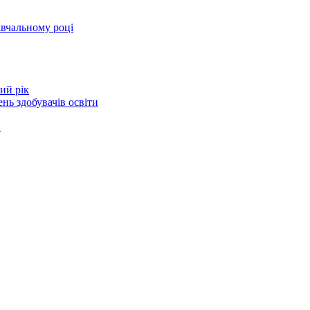
авчальному році
ий рік
нь здобувачів освіти
в