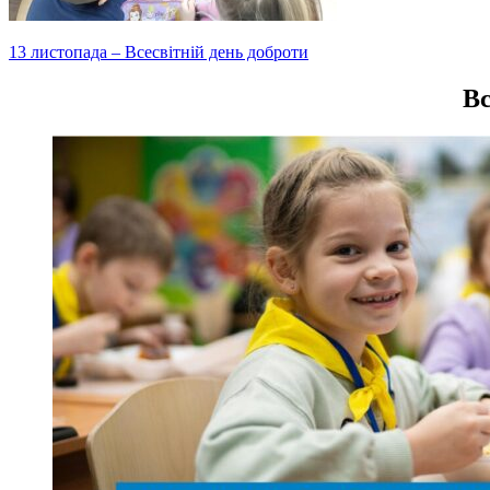
Навігація
13 листопада – Всесвітній день доброти
записів
Вс