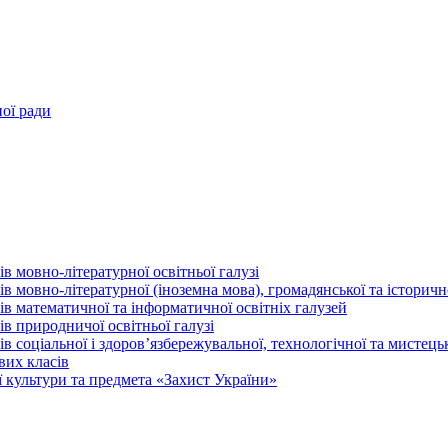
ної ради
в мовно-літературної освітньої галузі
 мовно-літературної (іноземна мова), громадянської та історично
в математичної та інформатичної освітніх галузей
в природничої освітньої галузі
 соціальної і здоров’язбережувальної, технологічної та мистецьк
вих класів
 культури та предмета «Захист України»