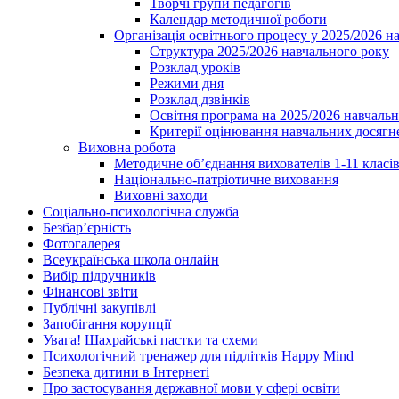
Творчі групи педагогів
Календар методичної роботи
Організація освітнього процесу у 2025/2026 н
Структура 2025/2026 навчального року
Розклад уроків
Режими дня
Розклад дзвінків
Освітня програма на 2025/2026 навчальн
Критерії оцінювання навчальних досягне
Виховна робота
Методичне об’єднання вихователів 1-11 класі
Національно-патріотичне виховання
Виховні заходи
Соціально-психологічна служба
Безбар’єрність
Фотогалерея
Всеукраїнська школа онлайн
Вибір підручників
Фінансові звіти
Публічні закупівлі
Запобігання корупції
Увага! Шахрайські пастки та схеми
Психологічний тренажер для підлітків Happy Mind
Безпека дитини в Інтернеті
Про застосування державної мови у сфері освіти