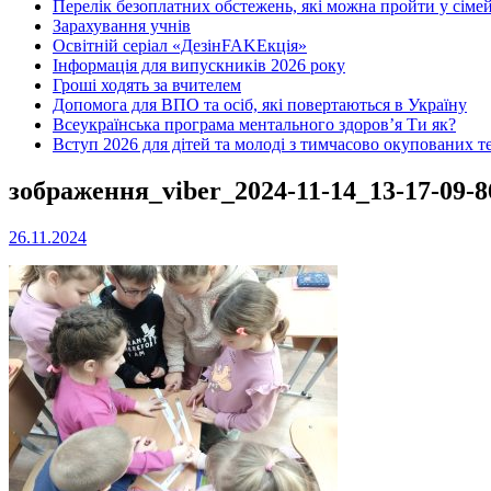
Перелік безоплатних обстежень, які можна пройти у сімей
Зарахування учнів
Освітній серіал «ДезінFAKEкція»
Інформація для випускників 2026 року
Гроші ходять за вчителем
Допомога для ВПО та осіб, які повертаються в Україну
Всеукраїнська програма ментального здоров’я Ти як?
Вступ 2026 для дітей та молоді з тимчасово окупованих т
зображення_viber_2024-11-14_13-17-09-8
26.11.2024