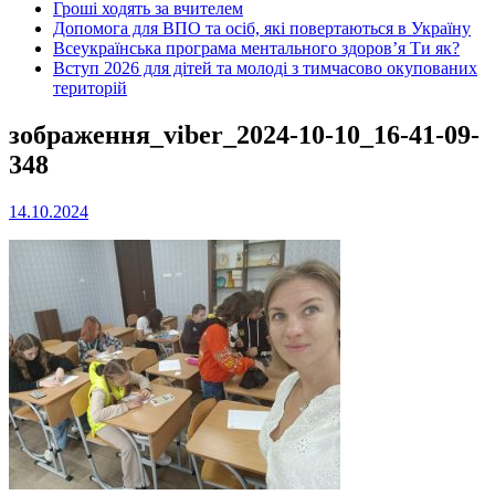
Гроші ходять за вчителем
Допомога для ВПО та осіб, які повертаються в Україну
Всеукраїнська програма ментального здоров’я Ти як?
Вступ 2026 для дітей та молоді з тимчасово окупованих
територій
зображення_viber_2024-10-10_16-41-09-
348
14.10.2024