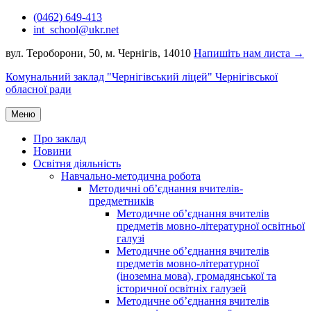
Перейти
(0462) 649-413
до
int_school@ukr.net
вмісту
вул. Тероборони, 50, м. Чернігів, 14010
Напишіть нам листа →
Комунальний заклад "Чернігівський ліцей" Чернігівської
обласної ради
Меню
Про заклад
Новини
Освітня діяльність
Навчально-методична робота
Методичні об’єднання вчителів-
предметників
Методичне об’єднання вчителів
предметів мовно-літературної освітньої
галузі
Методичне об’єднання вчителів
предметів мовно-літературної
(іноземна мова), громадянської та
історичної освітніх галузей
Методичне об’єднання вчителів