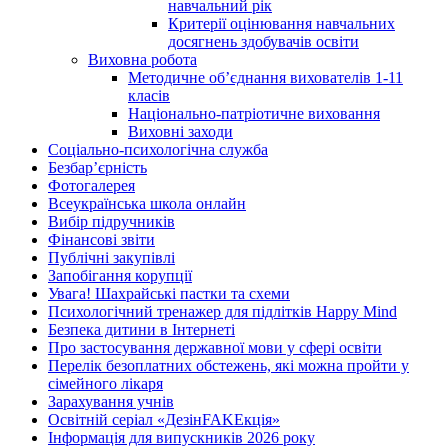
навчальний рік
Критерії оцінювання навчальних
досягнень здобувачів освіти
Виховна робота
Методичне об’єднання вихователів 1-11
класів
Національно-патріотичне виховання
Виховні заходи
Соціально-психологічна служба
Безбар’єрність
Фотогалерея
Всеукраїнська школа онлайн
Вибір підручників
Фінансові звіти
Публічні закупівлі
Запобігання корупції
Увага! Шахрайські пастки та схеми
Психологічний тренажер для підлітків Happy Mind
Безпека дитини в Інтернеті
Про застосування державної мови у сфері освіти
Перелік безоплатних обстежень, які можна пройти у
сімейного лікаря
Зарахування учнів
Освітній серіал «ДезінFAKEкція»
Інформація для випускників 2026 року