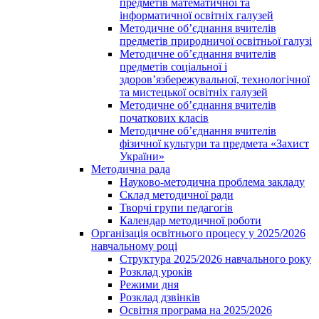
предметів математичної та
інформатичної освітніх галузей
Методичне об’єднання вчителів
предметів природничої освітньої галузі
Методичне об’єднання вчителів
предметів соціальної і
здоров’язбережувальної, технологічної
та мистецької освітніх галузей
Методичне об’єднання вчителів
початкових класів
Методичне об’єднання вчителів
фізичної культури та предмета «Захист
України»
Методична рада
Науково-методична проблема закладу
Склад методичної ради
Творчі групи педагогів
Календар методичної роботи
Організація освітнього процесу у 2025/2026
навчальному році
Структура 2025/2026 навчального року
Розклад уроків
Режими дня
Розклад дзвінків
Освітня програма на 2025/2026