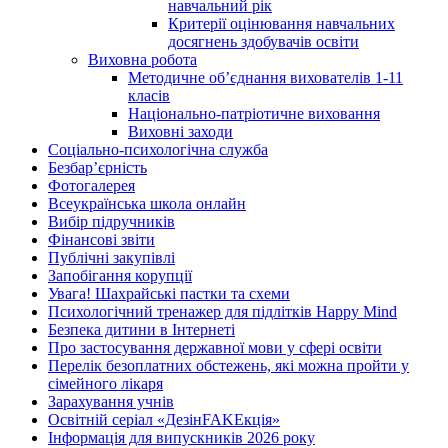
навчальний рік
Критерії оцінювання навчальних
досягнень здобувачів освіти
Виховна робота
Методичне об’єднання вихователів 1-11
класів
Національно-патріотичне виховання
Виховні заходи
Соціально-психологічна служба
Безбар’єрність
Фотогалерея
Всеукраїнська школа онлайн
Вибір підручників
Фінансові звіти
Публічні закупівлі
Запобігання корупції
Увага! Шахрайські пастки та схеми
Психологічний тренажер для підлітків Happy Mind
Безпека дитини в Інтернеті
Про застосування державної мови у сфері освіти
Перелік безоплатних обстежень, які можна пройти у
сімейного лікаря
Зарахування учнів
Освітній серіал «ДезінFAKEкція»
Інформація для випускників 2026 року