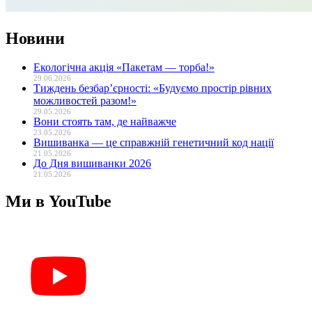
Новини
Екологічна акція «Пакетам — торба!»
29.06.2026
Тиждень безбар’єрності: «Будуємо простір рівних
можливостей разом!»
29.05.2026
Вони стоять там, де найважче
23.05.2026
Вишиванка — це справжній генетичний код нації
21.05.2026
До Дня вишиванки 2026
21.05.2026
Ми в YouTube