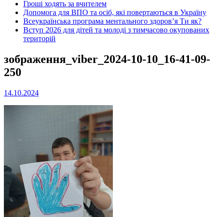
Гроші ходять за вчителем
Допомога для ВПО та осіб, які повертаються в Україну
Всеукраїнська програма ментального здоров’я Ти як?
Вступ 2026 для дітей та молоді з тимчасово окупованих
територій
зображення_viber_2024-10-10_16-41-09-
250
14.10.2024