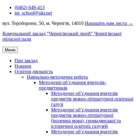
Перейти
(0462) 649-413
до
int_school@ukr.net
вмісту
вул. Тероборони, 50, м. Чернігів, 14010
Напишіть нам листа →
Комунальний заклад "Чернігівський ліцей" Чернігівської
обласної ради
Меню
Про заклад
Новини
Освітня діяльність
Навчально-методична робота
Методичні об’єднання вчителів-
предметників
Методичне об’єднання вчителів
предметів мовно-літературної освітньої
галузі
Методичне об’єднання вчителів
предметів мовно-літературної
(іноземна мова), громадянської та
історичної освітніх галузей
Методичне об’єднання вчителів