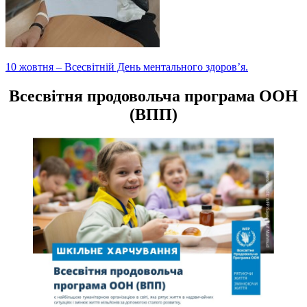
Навігація
10 жовтня – Всесвітній День ментального здоров’я.
записів
Всесвітня продовольча програма ООН
(ВПП)