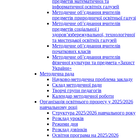
предметів математичної та
інформатичної освітніх галузей
Методичне об’єднання вчителів
предметів природничої освітньої галузі
Методичне об’єднання вчителів
предметів соціальної і
здоров’язбережувальної, технологічної
та мистецької освітніх галузей
Методичне об’єднання вчителів
початкових класів
Методичне об’єднання вчителів
фізичної культури та предмета «Захист
України»
Методична рада
Науково-методична проблема закладу
Склад методичної ради
Творчі групи педагогів
Календар методичної роботи
Організація освітнього процесу у 2025/2026
навчальному році
Структура 2025/2026 навчального року
Розклад уроків
Режими дня
Розклад дзвінків
Освітня програма на 2025/2026