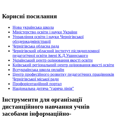
Корисні посилання
Нова українська школа
Міністерство освіти і науки України
Управління освіти і науки Чернігівської
облдержадміністрації
Чернігівська обласна рада
Чернігівский обласний інститут післядипломної
педагогічної освіти імені К.Д.Ушинського
Український центр оцінювання якості освіти
Київський регіональний центр оцінювання якості освіти
Всеукраїнська школа онлайн
Центр професійного розвитку педагогічних працівників
Чернігівської міської ради
Профорієнтаційний портал
Національна дитяча “гаряча лінія”
Інструменти для організації
дистанційного навчання учнів
засобами інформаційно-