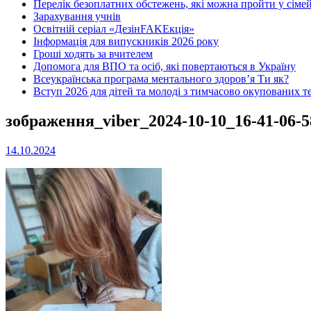
Перелік безоплатних обстежень, які можна пройти у сімей
Зарахування учнів
Освітній серіал «ДезінFAKEкція»
Інформація для випускників 2026 року
Гроші ходять за вчителем
Допомога для ВПО та осіб, які повертаються в Україну
Всеукраїнська програма ментального здоров’я Ти як?
Вступ 2026 для дітей та молоді з тимчасово окупованих т
зображення_viber_2024-10-10_16-41-06-5
14.10.2024