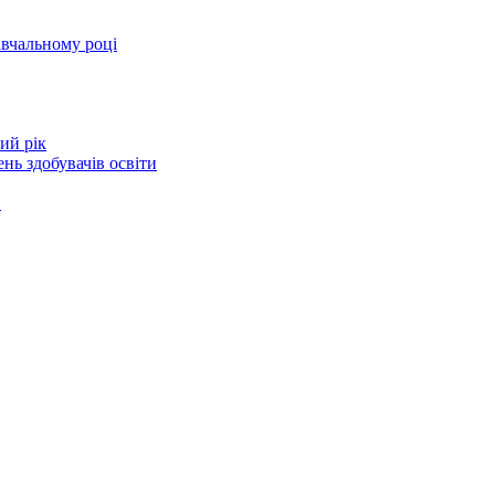
авчальному році
ий рік
нь здобувачів освіти
в