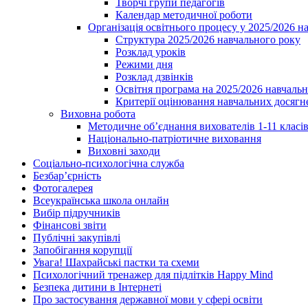
Творчі групи педагогів
Календар методичної роботи
Організація освітнього процесу у 2025/2026 н
Структура 2025/2026 навчального року
Розклад уроків
Режими дня
Розклад дзвінків
Освітня програма на 2025/2026 навчальн
Критерії оцінювання навчальних досягне
Виховна робота
Методичне об’єднання вихователів 1-11 класі
Національно-патріотичне виховання
Виховні заходи
Соціально-психологічна служба
Безбар’єрність
Фотогалерея
Всеукраїнська школа онлайн
Вибір підручників
Фінансові звіти
Публічні закупівлі
Запобігання корупції
Увага! Шахрайські пастки та схеми
Психологічний тренажер для підлітків Happy Mind
Безпека дитини в Інтернеті
Про застосування державної мови у сфері освіти