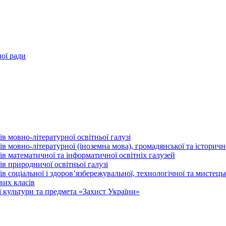
ної ради
в мовно-літературної освітньої галузі
 мовно-літературної (іноземна мова), громадянської та історично
в математичної та інформатичної освітніх галузей
в природничої освітньої галузі
 соціальної і здоров’язбережувальної, технологічної та мистецьк
вих класів
 культури та предмета «Захист України»