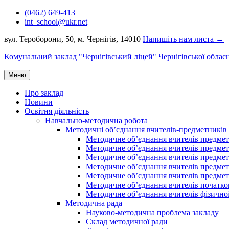
Перейти
(0462) 649-413
до
int_school@ukr.net
вмісту
вул. Тероборони, 50, м. Чернігів, 14010
Напишіть нам листа →
Комунальний заклад "Чернігівський ліцей" Чернігівської облас
Меню
Про заклад
Новини
Освітня діяльність
Навчально-методична робота
Методичні об’єднання вчителів-предметників
Методичне об’єднання вчителів предметі
Методичне об’єднання вчителів предметів
Методичне об’єднання вчителів предметі
Методичне об’єднання вчителів предметі
Методичне об’єднання вчителів предметів
Методичне об’єднання вчителів початко
Методичне об’єднання вчителів фізичної
Методична рада
Науково-методична проблема закладу
Склад методичної ради