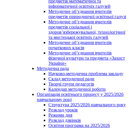
предметів математичної та
інформатичної освітніх галузей
Методичне об’єднання вчителів
предметів природничої освітньої галузі
Методичне об’єднання вчителів
предметів соціальної і
здоров’язбережувальної, технологічної
та мистецької освітніх галузей
Методичне об’єднання вчителів
початкових класів
Методичне об’єднання вчителів
фізичної культури та предмета «Захист
України»
Методична рада
Науково-методична проблема закладу
Склад методичної ради
Творчі групи педагогів
Календар методичної роботи
Організація освітнього процесу у 2025/2026
навчальному році
Структура 2025/2026 навчального року
Розклад уроків
Режими дня
Розклад дзвінків
Освітня програма на 2025/2026