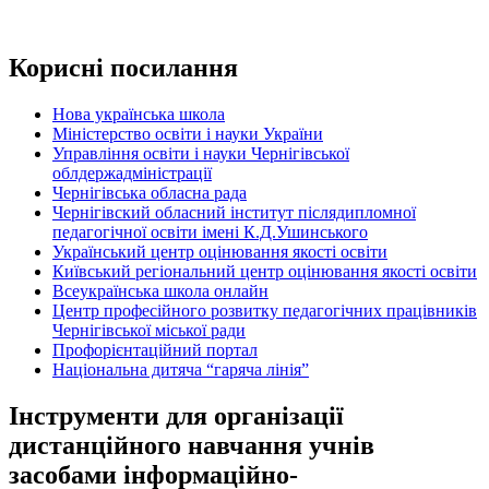
Корисні посилання
Нова українська школа
Міністерство освіти і науки України
Управління освіти і науки Чернігівської
облдержадміністрації
Чернігівська обласна рада
Чернігівский обласний інститут післядипломної
педагогічної освіти імені К.Д.Ушинського
Український центр оцінювання якості освіти
Київський регіональний центр оцінювання якості освіти
Всеукраїнська школа онлайн
Центр професійного розвитку педагогічних працівників
Чернігівської міської ради
Профорієнтаційний портал
Національна дитяча “гаряча лінія”
Інструменти для організації
дистанційного навчання учнів
засобами інформаційно-