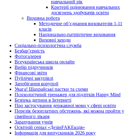
навчальний рік
Критерії оцінювання навчальних
досягнень здобувачів освіти
Виховна робота
Методичне об’єднання вихователів 1-11
класів
Національно-патріотичне виховання
Виховні заходи
Соціально-психологічна служба
Безбар’єрність
Фотогалерея
Всеукраїнська школа онлайн
Вибір підручників
Фінансові звіти
Публічні закупівлі
Запобігання корупції
Увага! Шахрайські пастки та схеми
Психологічний тренажер для підлітків Happy Mind
Безпека дитини в Інтернеті
Про застосування державної мови у сфері освіти
Перелік безоплатних обстежень, які можна пройти у
сімейного лікаря
Зарахування учнів
Освітній серіал «ДезінFAKEкція»
Інформація для випускників 2026 року