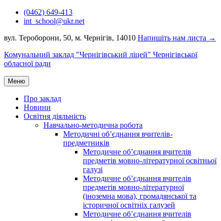
Перейти
(0462) 649-413
до
int_school@ukr.net
вмісту
вул. Тероборони, 50, м. Чернігів, 14010
Напишіть нам листа →
Комунальний заклад "Чернігівський ліцей" Чернігівської
обласної ради
Меню
Про заклад
Новини
Освітня діяльність
Навчально-методична робота
Методичні об’єднання вчителів-
предметників
Методичне об’єднання вчителів
предметів мовно-літературної освітньої
галузі
Методичне об’єднання вчителів
предметів мовно-літературної
(іноземна мова), громадянської та
історичної освітніх галузей
Методичне об’єднання вчителів