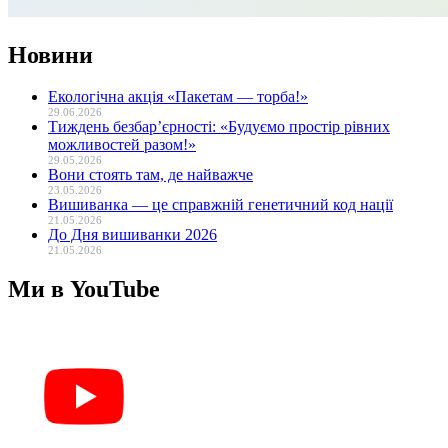
Новини
Екологічна акція «Пакетам — торба!»
29.06.2026
Тиждень безбар’єрності: «Будуємо простір рівних
можливостей разом!»
29.05.2026
Вони стоять там, де найважче
23.05.2026
Вишиванка — це справжній генетичний код нації
21.05.2026
До Дня вишиванки 2026
21.05.2026
Ми в YouTube