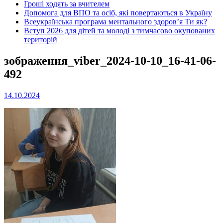
Гроші ходять за вчителем
Допомога для ВПО та осіб, які повертаються в Україну
Всеукраїнська програма ментального здоров’я Ти як?
Вступ 2026 для дітей та молоді з тимчасово окупованих
територій
зображення_viber_2024-10-10_16-41-06-
492
14.10.2024