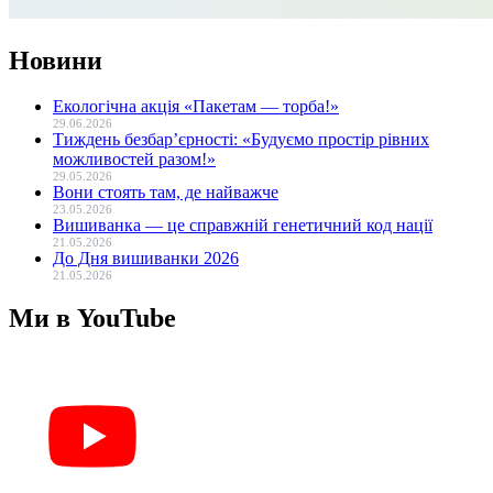
Новини
Екологічна акція «Пакетам — торба!»
29.06.2026
Тиждень безбар’єрності: «Будуємо простір рівних
можливостей разом!»
29.05.2026
Вони стоять там, де найважче
23.05.2026
Вишиванка — це справжній генетичний код нації
21.05.2026
До Дня вишиванки 2026
21.05.2026
Ми в YouTube