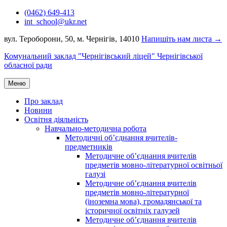
Перейти
(0462) 649-413
до
int_school@ukr.net
вмісту
вул. Тероборони, 50, м. Чернігів, 14010
Напишіть нам листа →
Комунальний заклад "Чернігівський ліцей" Чернігівської
обласної ради
Меню
Про заклад
Новини
Освітня діяльність
Навчально-методична робота
Методичні об’єднання вчителів-
предметників
Методичне об’єднання вчителів
предметів мовно-літературної освітньої
галузі
Методичне об’єднання вчителів
предметів мовно-літературної
(іноземна мова), громадянської та
історичної освітніх галузей
Методичне об’єднання вчителів