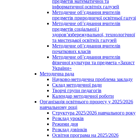
предметів математичної та
інформатичної освітніх галузей
Методичне об’єднання вчителів
предметів природничої освітньої галузі
Методичне об’єднання вчителів
предметів соціальної і
здоров’язбережувальної, технологічної
та мистецької освітніх галузей
Методичне об’єднання вчителів
початкових класів
Методичне об’єднання вчителів
фізичної культури та предмета «Захист
України»
Методична рада
Науково-методична проблема закладу
Склад методичної ради
Творчі групи педагогів
Календар методичної роботи
Організація освітнього процесу у 2025/2026
навчальному році
Структура 2025/2026 навчального року
Розклад уроків
Режими дня
Розклад дзвінків
Освітня програма на 2025/2026