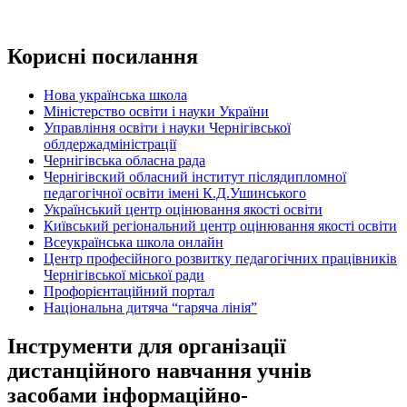
Корисні посилання
Нова українська школа
Міністерство освіти і науки України
Управління освіти і науки Чернігівської
облдержадміністрації
Чернігівська обласна рада
Чернігівский обласний інститут післядипломної
педагогічної освіти імені К.Д.Ушинського
Український центр оцінювання якості освіти
Київський регіональний центр оцінювання якості освіти
Всеукраїнська школа онлайн
Центр професійного розвитку педагогічних працівників
Чернігівської міської ради
Профорієнтаційний портал
Національна дитяча “гаряча лінія”
Інструменти для організації
дистанційного навчання учнів
засобами інформаційно-