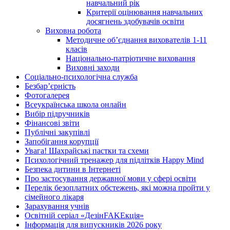
навчальний рік
Критерії оцінювання навчальних
досягнень здобувачів освіти
Виховна робота
Методичне об’єднання вихователів 1-11
класів
Національно-патріотичне виховання
Виховні заходи
Соціально-психологічна служба
Безбар’єрність
Фотогалерея
Всеукраїнська школа онлайн
Вибір підручників
Фінансові звіти
Публічні закупівлі
Запобігання корупції
Увага! Шахрайські пастки та схеми
Психологічний тренажер для підлітків Happy Mind
Безпека дитини в Інтернеті
Про застосування державної мови у сфері освіти
Перелік безоплатних обстежень, які можна пройти у
сімейного лікаря
Зарахування учнів
Освітній серіал «ДезінFAKEкція»
Інформація для випускників 2026 року