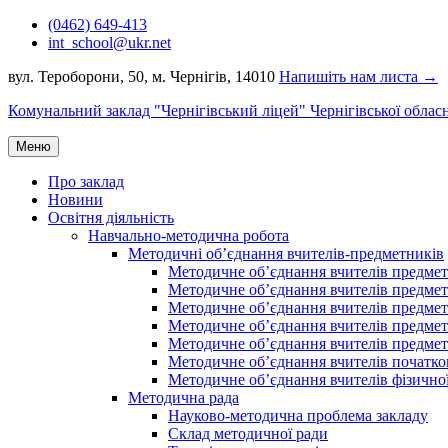
Перейти
(0462) 649-413
до
int_school@ukr.net
вмісту
вул. Тероборони, 50, м. Чернігів, 14010
Напишіть нам листа →
Комунальний заклад "Чернігівський ліцей" Чернігівської облас
Меню
Про заклад
Новини
Освітня діяльність
Навчально-методична робота
Методичні об’єднання вчителів-предметників
Методичне об’єднання вчителів предметі
Методичне об’єднання вчителів предметів
Методичне об’єднання вчителів предметі
Методичне об’єднання вчителів предметі
Методичне об’єднання вчителів предметів
Методичне об’єднання вчителів початко
Методичне об’єднання вчителів фізичної
Методична рада
Науково-методична проблема закладу
Склад методичної ради