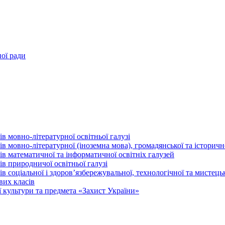
ної ради
в мовно-літературної освітньої галузі
 мовно-літературної (іноземна мова), громадянської та історично
в математичної та інформатичної освітніх галузей
в природничої освітньої галузі
 соціальної і здоров’язбережувальної, технологічної та мистецьк
вих класів
 культури та предмета «Захист України»