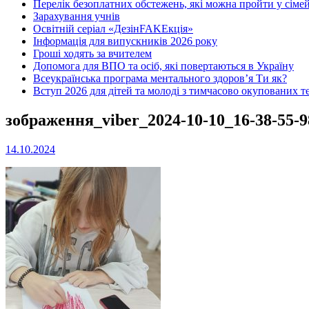
Перелік безоплатних обстежень, які можна пройти у сімей
Зарахування учнів
Освітній серіал «ДезінFAKEкція»
Інформація для випускників 2026 року
Гроші ходять за вчителем
Допомога для ВПО та осіб, які повертаються в Україну
Всеукраїнська програма ментального здоров’я Ти як?
Вступ 2026 для дітей та молоді з тимчасово окупованих т
зображення_viber_2024-10-10_16-38-55-9
14.10.2024