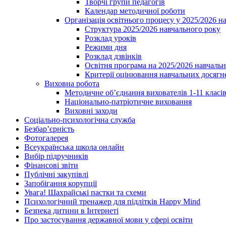
Творчі групи педагогів
Календар методичної роботи
Організація освітнього процесу у 2025/2026 н
Структура 2025/2026 навчального року
Розклад уроків
Режими дня
Розклад дзвінків
Освітня програма на 2025/2026 навчальн
Критерії оцінювання навчальних досягне
Виховна робота
Методичне об’єднання вихователів 1-11 класі
Національно-патріотичне виховання
Виховні заходи
Соціально-психологічна служба
Безбар’єрність
Фотогалерея
Всеукраїнська школа онлайн
Вибір підручників
Фінансові звіти
Публічні закупівлі
Запобігання корупції
Увага! Шахрайські пастки та схеми
Психологічний тренажер для підлітків Happy Mind
Безпека дитини в Інтернеті
Про застосування державної мови у сфері освіти