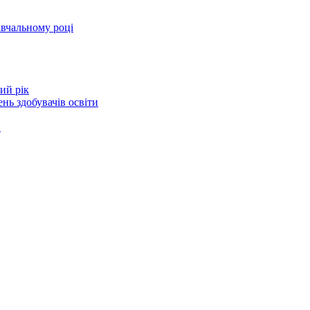
авчальному році
ий рік
нь здобувачів освіти
в