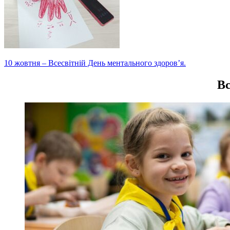
Навігація
10 жовтня – Всесвітній День ментального здоров’я.
записів
Вс