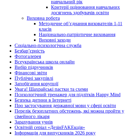
навчальний рік
Критерії оцінювання навчальних
досягнень здобувачів освіти
Виховна робота
Методичне об’єднання вихователів 1-11
класів
Національно-патріотичне виховання
Виховні заходи
Соціально-психологічна служба
Безбар’єрність
Фотогалерея
Всеукраїнська школа онлайн
Вибір підручників
Фінансові звіти
Публічні закупівлі
Запобігання корупції
Увага! Шахрайські пастки та схеми
Психологічний тренажер для підлітків Happy Mind
Безпека дитини в Інтернеті
Про застосування державної мови у сфері освіти
Перелік безоплатних обстежень, які можна пройти у
сімейного лікаря
Зарахування учнів
Освітній серіал «ДезінFAKEкція»
Інформація для випускників 2026 року