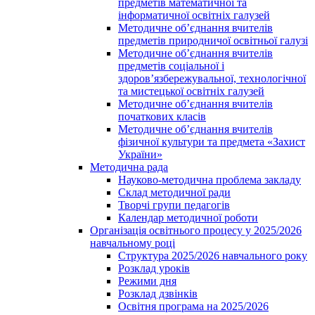
предметів математичної та
інформатичної освітніх галузей
Методичне об’єднання вчителів
предметів природничої освітньої галузі
Методичне об’єднання вчителів
предметів соціальної і
здоров’язбережувальної, технологічної
та мистецької освітніх галузей
Методичне об’єднання вчителів
початкових класів
Методичне об’єднання вчителів
фізичної культури та предмета «Захист
України»
Методична рада
Науково-методична проблема закладу
Склад методичної ради
Творчі групи педагогів
Календар методичної роботи
Організація освітнього процесу у 2025/2026
навчальному році
Структура 2025/2026 навчального року
Розклад уроків
Режими дня
Розклад дзвінків
Освітня програма на 2025/2026