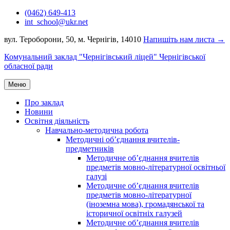
Перейти
(0462) 649-413
до
int_school@ukr.net
вмісту
вул. Тероборони, 50, м. Чернігів, 14010
Напишіть нам листа →
Комунальний заклад "Чернігівський ліцей" Чернігівської
обласної ради
Меню
Про заклад
Новини
Освітня діяльність
Навчально-методична робота
Методичні об’єднання вчителів-
предметників
Методичне об’єднання вчителів
предметів мовно-літературної освітньої
галузі
Методичне об’єднання вчителів
предметів мовно-літературної
(іноземна мова), громадянської та
історичної освітніх галузей
Методичне об’єднання вчителів