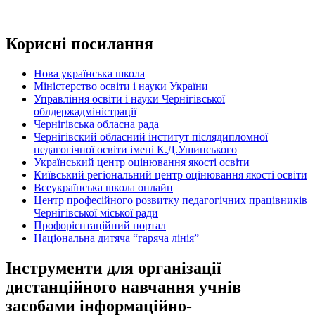
Корисні посилання
Нова українська школа
Міністерство освіти і науки України
Управління освіти і науки Чернігівської
облдержадміністрації
Чернігівська обласна рада
Чернігівский обласний інститут післядипломної
педагогічної освіти імені К.Д.Ушинського
Український центр оцінювання якості освіти
Київський регіональний центр оцінювання якості освіти
Всеукраїнська школа онлайн
Центр професійного розвитку педагогічних працівників
Чернігівської міської ради
Профорієнтаційний портал
Національна дитяча “гаряча лінія”
Інструменти для організації
дистанційного навчання учнів
засобами інформаційно-