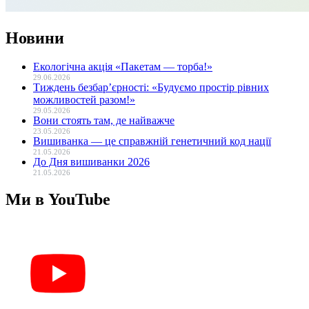
Новини
Екологічна акція «Пакетам — торба!»
29.06.2026
Тиждень безбар’єрності: «Будуємо простір рівних
можливостей разом!»
29.05.2026
Вони стоять там, де найважче
23.05.2026
Вишиванка — це справжній генетичний код нації
21.05.2026
До Дня вишиванки 2026
21.05.2026
Ми в YouTube