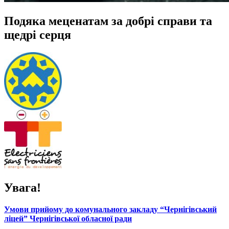
Подяка меценатам за добрі справи та
щедрі серця
Увага!
Умови прийому до комунального закладу “Чернігівський
ліцей” Чернігівської обласної ради