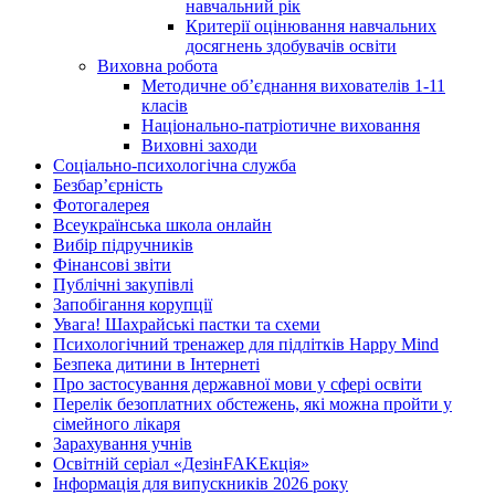
навчальний рік
Критерії оцінювання навчальних
досягнень здобувачів освіти
Виховна робота
Методичне об’єднання вихователів 1-11
класів
Національно-патріотичне виховання
Виховні заходи
Соціально-психологічна служба
Безбар’єрність
Фотогалерея
Всеукраїнська школа онлайн
Вибір підручників
Фінансові звіти
Публічні закупівлі
Запобігання корупції
Увага! Шахрайські пастки та схеми
Психологічний тренажер для підлітків Happy Mind
Безпека дитини в Інтернеті
Про застосування державної мови у сфері освіти
Перелік безоплатних обстежень, які можна пройти у
сімейного лікаря
Зарахування учнів
Освітній серіал «ДезінFAKEкція»
Інформація для випускників 2026 року