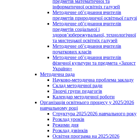
предметів математичної та
інформатичної освітніх галузей
Методичне об’єднання вчителів
предметів природничої освітньої галузі
Методичне об’єднання вчителів
предметів соціальної і
здоров’язбережувальної, технологічної
та мистецької освітніх галузей
Методичне об’єднання вчителів
початкових класів
Методичне об’єднання вчителів
фізичної культури та предмета «Захист
України»
Методична рада
Науково-методична проблема закладу
Склад методичної ради
Творчі групи педагогів
Календар методичної роботи
Організація освітнього процесу у 2025/2026
навчальному році
Структура 2025/2026 навчального року
Розклад уроків
Режими дня
Розклад дзвінків
Освітня програма на 2025/2026