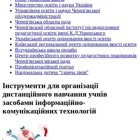
Міністерство освіти і науки України
Управління освіти і науки Чернігівської
облдержадміністрації
Чернігівська обласна рада
Чернігівский обласний інститут післядипломної
педагогічної освіти імені К.Д.Ушинського
Український центр оцінювання якості освіти
Київський регіональний центр оцінювання якості освіти
Всеукраїнська школа онлайн
Центр професійного розвитку педагогічних працівників
Чернігівської міської ради
Профорієнтаційний портал
Національна дитяча “гаряча лінія”
Інструменти для організації
дистанційного навчання учнів
засобами інформаційно-
комунікаційних технологій