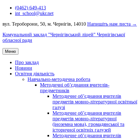
Перейти
(0462) 649-413
до
int_school@ukr.net
вмісту
вул. Тероборони, 50, м. Чернігів, 14010
Напишіть нам листа →
Комунальний заклад "Чернігівський ліцей" Чернігівської
обласної ради
Меню
Про заклад
Новини
Освітня діяльність
Навчально-методична робота
Методичні об’єднання вчителів-
предметників
Методичне об’єднання вчителів
предметів мовно-літературної освітньої
галузі
Методичне об’єднання вчителів
предметів мовно-літературної
(іноземна мова), громадянської та
історичної освітніх галузей
Методичне об’єднання вчителів