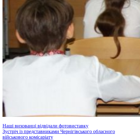
Навігація
Наші вихованці відвідали фотовиставку
Зустріч із представниками Чернігівського обласного
записів
військового комісаріату