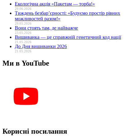
Екологічна акція «Пакетам — торба!»
29.06.2026
Тиждень безбар’єрності: «Будуємо простір рівних
можливостей разом!»
29.05.2026
Вони стоять там, де найважче
23.05.2026
Вишиванка — це справжній генетичний код нації
21.05.2026
До Дня вишиванки 2026
21.05.2026
Ми в YouTube
Корисні посилання