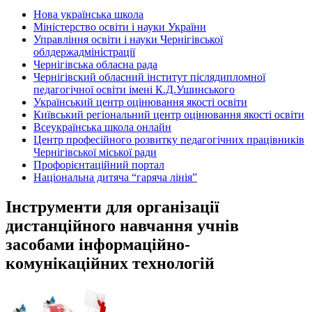
Нова українська школа
Міністерство освіти і науки України
Управління освіти і науки Чернігівської
облдержадміністрації
Чернігівська обласна рада
Чернігівский обласний інститут післядипломної
педагогічної освіти імені К.Д.Ушинського
Український центр оцінювання якості освіти
Київський регіональний центр оцінювання якості освіти
Всеукраїнська школа онлайн
Центр професійного розвитку педагогічних працівників
Чернігівської міської ради
Профорієнтаційний портал
Національна дитяча “гаряча лінія”
Інструменти для організації
дистанційного навчання учнів
засобами інформаційно-
комунікаційних технологій