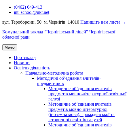
Перейти
(0462) 649-413
до
int_school@ukr.net
вмісту
вул. Тероборони, 50, м. Чернігів, 14010
Напишіть нам листа →
Комунальний заклад "Чернігівський ліцей" Чернігівської
обласної ради
Меню
Про заклад
Новини
Освітня діяльність
Навчально-методична робота
Методичні об’єднання вчителів-
предметників
Методичне об’єднання вчителів
предметів мовно-літературної освітньої
галузі
Методичне об’єднання вчителів
предметів мовно-літературної
(іноземна мова), громадянської та
історичної освітніх галузей
Методичне об’єднання вчителів