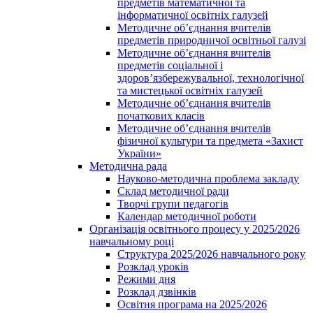
предметів математичної та
інформатичної освітніх галузей
Методичне об’єднання вчителів
предметів природничої освітньої галузі
Методичне об’єднання вчителів
предметів соціальної і
здоров’язбережувальної, технологічної
та мистецької освітніх галузей
Методичне об’єднання вчителів
початкових класів
Методичне об’єднання вчителів
фізичної культури та предмета «Захист
України»
Методична рада
Науково-методична проблема закладу
Склад методичної ради
Творчі групи педагогів
Календар методичної роботи
Організація освітнього процесу у 2025/2026
навчальному році
Структура 2025/2026 навчального року
Розклад уроків
Режими дня
Розклад дзвінків
Освітня програма на 2025/2026