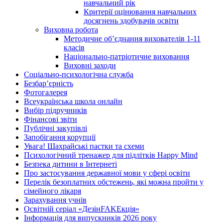
навчальний рік
Критерії оцінювання навчальних
досягнень здобувачів освіти
Виховна робота
Методичне об’єднання вихователів 1-11
класів
Національно-патріотичне виховання
Виховні заходи
Соціально-психологічна служба
Безбар’єрність
Фотогалерея
Всеукраїнська школа онлайн
Вибір підручників
Фінансові звіти
Публічні закупівлі
Запобігання корупції
Увага! Шахрайські пастки та схеми
Психологічний тренажер для підлітків Happy Mind
Безпека дитини в Інтернеті
Про застосування державної мови у сфері освіти
Перелік безоплатних обстежень, які можна пройти у
сімейного лікаря
Зарахування учнів
Освітній серіал «ДезінFAKEкція»
Інформація для випускників 2026 року