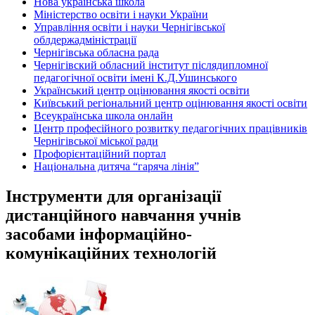
Нова українська школа
Міністерство освіти і науки України
Управління освіти і науки Чернігівської
облдержадміністрації
Чернігівська обласна рада
Чернігівский обласний інститут післядипломної
педагогічної освіти імені К.Д.Ушинського
Український центр оцінювання якості освіти
Київський регіональний центр оцінювання якості освіти
Всеукраїнська школа онлайн
Центр професійного розвитку педагогічних працівників
Чернігівської міської ради
Профорієнтаційний портал
Національна дитяча “гаряча лінія”
Інструменти для організації
дистанційного навчання учнів
засобами інформаційно-
комунікаційних технологій