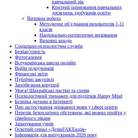
навчальний рік
Критерії оцінювання навчальних
досягнень здобувачів освіти
Виховна робота
Методичне об’єднання вихователів 1-11
класів
Національно-патріотичне виховання
Виховні заходи
Соціально-психологічна служба
Безбар’єрність
Фотогалерея
Всеукраїнська школа онлайн
Вибір підручників
Фінансові звіти
Публічні закупівлі
Запобігання корупції
Увага! Шахрайські пастки та схеми
Психологічний тренажер для підлітків Happy Mind
Безпека дитини в Інтернеті
Про застосування державної мови у сфері освіти
Перелік безоплатних обстежень, які можна пройти у
сімейного лікаря
Зарахування учнів
Освітній серіал «ДезінFAKEкція»
Інформація для випускників 2026 року