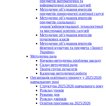
предметів математичної та
інформатичної освітніх галузей
Методичне об’єднання вчителів
предметів природничої освітньої галузі
Методичне об’єднання вчителів
предметів соціальної і
здоров’язбережувальної, технологічної
та мистецької освітніх галузей
Методичне об’єднання вчителів
початкових класів
Методичне об’єднання вчителів
фізичної культури та предмета «Захист
України»
Методична рада
Науково-методична проблема закладу
Склад методичної ради
Творчі групи педагогів
Календар методичної роботи
Організація освітнього процесу у 2025/2026
навчальному році
Структура 2025/2026 навчального року
Розклад уроків
Режими дня
Розклад дзвінків
Освітня програма на 2025/2026