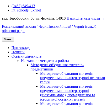
Перейти
(0462) 649-413
до
int_school@ukr.net
вмісту
вул. Тероборони, 50, м. Чернігів, 14010
Напишіть нам листа →
Комунальний заклад "Чернігівський ліцей" Чернігівської
обласної ради
Меню
Про заклад
Новини
Освітня діяльність
Навчально-методична робота
Методичні об’єднання вчителів-
предметників
Методичне об’єднання вчителів
предметів мовно-літературної освітньої
галузі
Методичне об’єднання вчителів
предметів мовно-літературної
(іноземна мова), громадянської та
історичної освітніх галузей
Методичне об’єднання вчителів