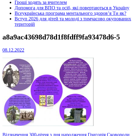
Гроші ходять за вчителем
Допомога для ВПО та осіб, які повертаються в Україну
Всеукраїнська програма ментального здоров’я Ти як?
Вступ 2026 для дітей та молоді з тимчасово окупованих
територій
a8a9ac43698d78d1f8fdff9fa93478d6-5
08.12.2022
Навігація
Відзначення 300-річчя з дня народження Григорія Сковороди