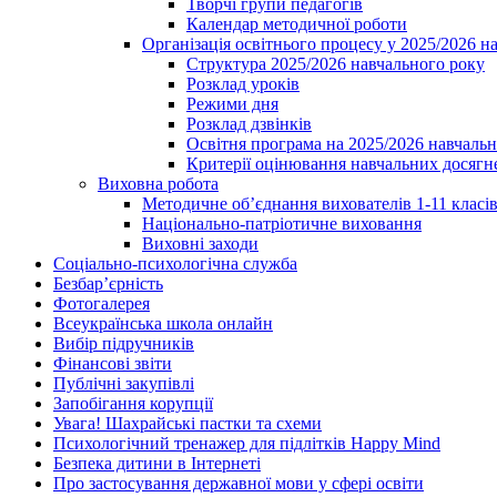
Творчі групи педагогів
Календар методичної роботи
Організація освітнього процесу у 2025/2026 н
Структура 2025/2026 навчального року
Розклад уроків
Режими дня
Розклад дзвінків
Освітня програма на 2025/2026 навчальн
Критерії оцінювання навчальних досягне
Виховна робота
Методичне об’єднання вихователів 1-11 класі
Національно-патріотичне виховання
Виховні заходи
Соціально-психологічна служба
Безбар’єрність
Фотогалерея
Всеукраїнська школа онлайн
Вибір підручників
Фінансові звіти
Публічні закупівлі
Запобігання корупції
Увага! Шахрайські пастки та схеми
Психологічний тренажер для підлітків Happy Mind
Безпека дитини в Інтернеті
Про застосування державної мови у сфері освіти