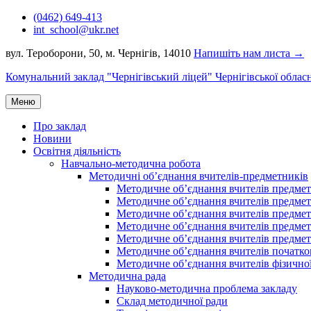
Перейти
(0462) 649-413
до
int_school@ukr.net
вмісту
вул. Тероборони, 50, м. Чернігів, 14010
Напишіть нам листа →
Комунальний заклад "Чернігівський ліцей" Чернігівської облас
Меню
Про заклад
Новини
Освітня діяльність
Навчально-методична робота
Методичні об’єднання вчителів-предметників
Методичне об’єднання вчителів предметі
Методичне об’єднання вчителів предметів
Методичне об’єднання вчителів предметі
Методичне об’єднання вчителів предметі
Методичне об’єднання вчителів предметів
Методичне об’єднання вчителів початко
Методичне об’єднання вчителів фізичної
Методична рада
Науково-методична проблема закладу
Склад методичної ради