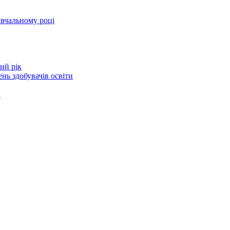
авчальному році
ий рік
нь здобувачів освіти
в