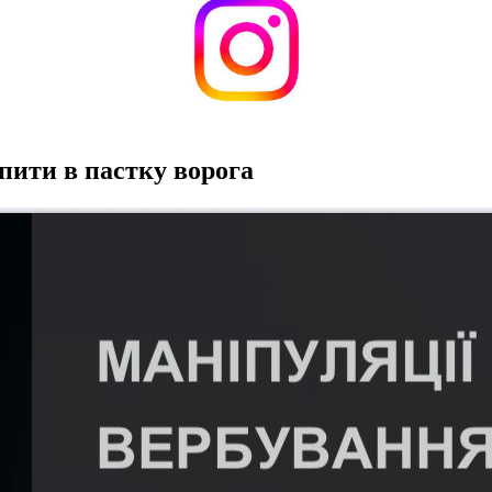
пити в пастку ворога