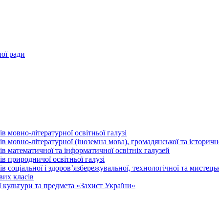
ної ради
в мовно-літературної освітньої галузі
 мовно-літературної (іноземна мова), громадянської та історично
в математичної та інформатичної освітніх галузей
в природничої освітньої галузі
 соціальної і здоров’язбережувальної, технологічної та мистецьк
вих класів
 культури та предмета «Захист України»