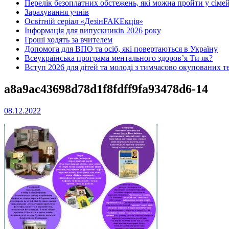
Перелік безоплатних обстежень, які можна пройти у сімей
Зарахування учнів
Освітній серіал «ДезінFAKEкція»
Інформація для випускників 2026 року
Гроші ходять за вчителем
Допомога для ВПО та осіб, які повертаються в Україну
Всеукраїнська програма ментального здоров’я Ти як?
Вступ 2026 для дітей та молоді з тимчасово окупованих т
a8a9ac43698d78d1f8fdff9fa93478d6-14
08.12.2022