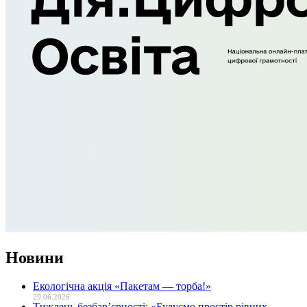
Новини
Екологічна акція «Пакетам — торба!»
29.06.2026
Тиждень безбар’єрності: «Будуємо простір рівних