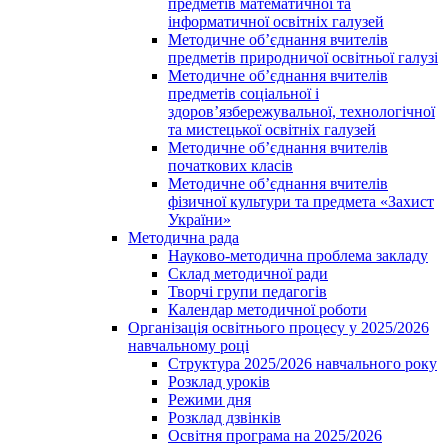
предметів математичної та
інформатичної освітніх галузей
Методичне об’єднання вчителів
предметів природничої освітньої галузі
Методичне об’єднання вчителів
предметів соціальної і
здоров’язбережувальної, технологічної
та мистецької освітніх галузей
Методичне об’єднання вчителів
початкових класів
Методичне об’єднання вчителів
фізичної культури та предмета «Захист
України»
Методична рада
Науково-методична проблема закладу
Склад методичної ради
Творчі групи педагогів
Календар методичної роботи
Організація освітнього процесу у 2025/2026
навчальному році
Структура 2025/2026 навчального року
Розклад уроків
Режими дня
Розклад дзвінків
Освітня програма на 2025/2026