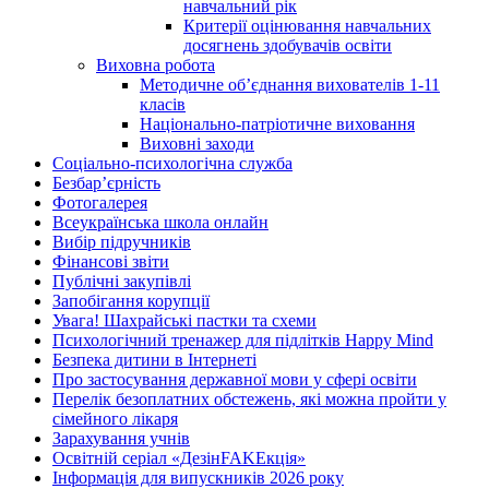
навчальний рік
Критерії оцінювання навчальних
досягнень здобувачів освіти
Виховна робота
Методичне об’єднання вихователів 1-11
класів
Національно-патріотичне виховання
Виховні заходи
Соціально-психологічна служба
Безбар’єрність
Фотогалерея
Всеукраїнська школа онлайн
Вибір підручників
Фінансові звіти
Публічні закупівлі
Запобігання корупції
Увага! Шахрайські пастки та схеми
Психологічний тренажер для підлітків Happy Mind
Безпека дитини в Інтернеті
Про застосування державної мови у сфері освіти
Перелік безоплатних обстежень, які можна пройти у
сімейного лікаря
Зарахування учнів
Освітній серіал «ДезінFAKEкція»
Інформація для випускників 2026 року