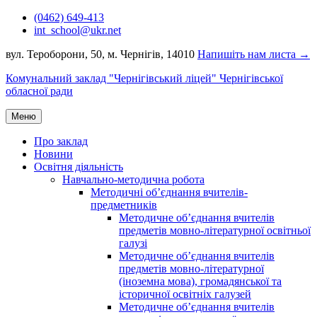
Перейти
(0462) 649-413
до
int_school@ukr.net
вмісту
вул. Тероборони, 50, м. Чернігів, 14010
Напишіть нам листа →
Комунальний заклад "Чернігівський ліцей" Чернігівської
обласної ради
Меню
Про заклад
Новини
Освітня діяльність
Навчально-методична робота
Методичні об’єднання вчителів-
предметників
Методичне об’єднання вчителів
предметів мовно-літературної освітньої
галузі
Методичне об’єднання вчителів
предметів мовно-літературної
(іноземна мова), громадянської та
історичної освітніх галузей
Методичне об’єднання вчителів