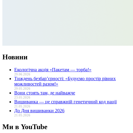
Новини
Екологічна акція «Пакетам — торба!»
29.06.2026
Тиждень безбар’єрності: «Будуємо простір рівних
можливостей разом!»
29.05.2026
Вони стоять там, де найважче
23.05.2026
Вишиванка — це справжній генетичний код нації
21.05.2026
До Дня вишиванки 2026
21.05.2026
Ми в YouTube