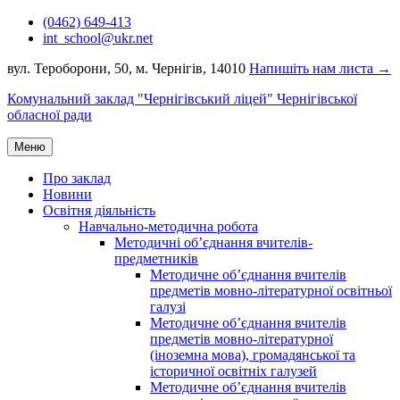
Перейти
(0462) 649-413
до
int_school@ukr.net
вмісту
вул. Тероборони, 50, м. Чернігів, 14010
Напишіть нам листа →
Комунальний заклад "Чернігівський ліцей" Чернігівської
обласної ради
Меню
Про заклад
Новини
Освітня діяльність
Навчально-методична робота
Методичні об’єднання вчителів-
предметників
Методичне об’єднання вчителів
предметів мовно-літературної освітньої
галузі
Методичне об’єднання вчителів
предметів мовно-літературної
(іноземна мова), громадянської та
історичної освітніх галузей
Методичне об’єднання вчителів