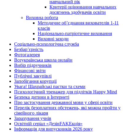
навчальний рік
Критерії оцінювання навчальних
досягнень здобувачів освіти
Виховна робота
Методичне об’єднання вихователів 1-11
класів
Національно-патріотичне виховання
Виховні заходи
Соціально-психологічна служба
Безбар’єрність
Фотогалерея
Всеукраїнська школа онлайн
Вибір підручників
Фінансові звіти
Публічні закупівлі
Запобігання корупції
Увага! Шахрайські пастки та схеми
Психологічний тренажер для підлітків Happy Mind
Безпека дитини в Інтернеті
Про застосування державної мови у сфері освіти
Перелік безоплатних обстежень, які можна пройти у
сімейного лікаря
Зарахування учнів
Освітній серіал «ДезінFAKEкція»
Інформація для випускників 2026 року