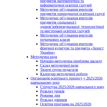
предметів математичної та
інформатичної освітніх галузей
Методичне об’єднання вчителів
предметів природничої освітньої галузі
Методичне об’єднання вчителів
предметів соціальної і
здоров’язбережувальної, технологічної
та мистецької освітніх галузей
Методичне об’єднання вчителів
початкових класів
Методичне об’єднання вчителів
фізичної культури та предмета «Захист
України»
Методична рада
Науково-методична проблема закладу
Склад методичної ради
Творчі групи педагогів
Календар методичної роботи
Організація освітнього процесу у 2025/2026
навчальному році
Структура 2025/2026 навчального року
Розклад уроків
Режими дня
Розклад дзвінків
Освітня програма на 2025/2026