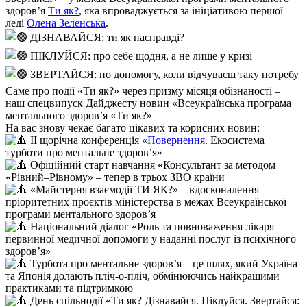
здоров’я
Ти як?
, яка впроваджується за ініціативою першої
леді
Олена Зеленська
.
ДІЗНАВАЙСЯ: ти як насправді?
ПІКЛУЙСЯ: про себе щодня, а не лише у кризі
ЗВЕРТАЙСЯ: по допомогу, коли відчуваєш таку потребу
Саме про події «Ти як?» через призму місяця обізнаності –
наш спецвипуск Дайджесту новин «Всеукраїнська програма
ментального здоров’я «Ти як?»
На вас знову чекає багато цікавих та корисних новин:
ІІ щорічна конференція «
Повернення
. Екосистема
турботи про ментальне здоров’я»
Офіційний старт навчання «Консультант за методом
«Рівний–Рівному» – тепер в трьох ЗВО країни
«Майстерня взаємодії ТИ ЯК?» – вдосконалення
пріоритетних проєктів міністерства в межах Всеукраїнської
програми ментального здоров’я
Національний діалог «Роль та повноваження лікаря
первинної медичної допомоги у наданні послуг із психічного
здоров’я»
Турбота про ментальне здоров’я – це шлях, який Україна
та Японія долають пліч-о-пліч, обмінюючись найкращими
практиками та підтримкою
День спільнодії «Ти як? Дізнавайся. Піклуйся. Звертайся: