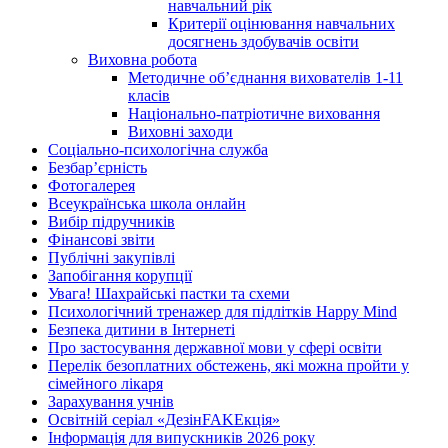
навчальний рік
Критерії оцінювання навчальних
досягнень здобувачів освіти
Виховна робота
Методичне об’єднання вихователів 1-11
класів
Національно-патріотичне виховання
Виховні заходи
Соціально-психологічна служба
Безбар’єрність
Фотогалерея
Всеукраїнська школа онлайн
Вибір підручників
Фінансові звіти
Публічні закупівлі
Запобігання корупції
Увага! Шахрайські пастки та схеми
Психологічний тренажер для підлітків Happy Mind
Безпека дитини в Інтернеті
Про застосування державної мови у сфері освіти
Перелік безоплатних обстежень, які можна пройти у
сімейного лікаря
Зарахування учнів
Освітній серіал «ДезінFAKEкція»
Інформація для випускників 2026 року