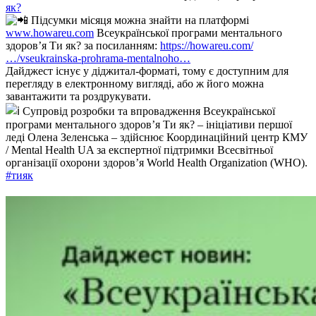
як?
Підсумки місяця можна знайти на платформі
www.howareu.com
Всеукраїнської програми ментального
здоров’я Ти як? за посиланням:
https://howareu.com/
…/vseukrainska-prohrama-mentalnoho…
Дайджест існує у діджитал-форматі, тому є доступним для
перегляду в електронному вигляді, або ж його можна
завантажити та роздрукувати.
Супровід розробки та впровадження Всеукраїнської
програми ментального здоров’я Ти як? – ініціативи першої
леді Олена Зеленська – здійснює Координаційний центр КМУ
/ Mental Health UA за експертної підтримки Всесвітньої
організації охорони здоров’я World Health Organization (WHO).
#тияк