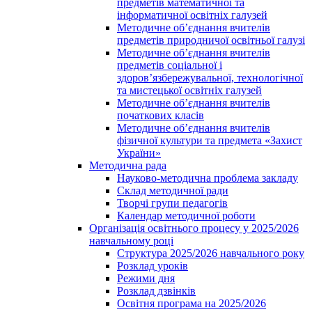
предметів математичної та
інформатичної освітніх галузей
Методичне об’єднання вчителів
предметів природничої освітньої галузі
Методичне об’єднання вчителів
предметів соціальної і
здоров’язбережувальної, технологічної
та мистецької освітніх галузей
Методичне об’єднання вчителів
початкових класів
Методичне об’єднання вчителів
фізичної культури та предмета «Захист
України»
Методична рада
Науково-методична проблема закладу
Склад методичної ради
Творчі групи педагогів
Календар методичної роботи
Організація освітнього процесу у 2025/2026
навчальному році
Структура 2025/2026 навчального року
Розклад уроків
Режими дня
Розклад дзвінків
Освітня програма на 2025/2026