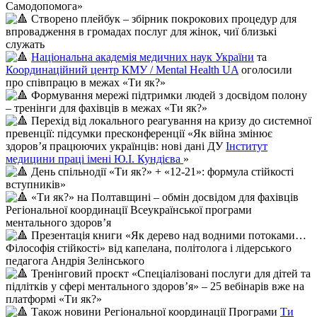
Самодопомога»
Створено плейбук – збірник покрокових процедур для
впровадження в громадах послуг для жінок, чиї близькі
служать
Національна академія медичних наук України
та
Координаційний центр КМУ / Mental Health UA
оголосили
про співпрацю в межах «Ти як?»
Формування мережі підтримки людей з досвідом полону
– тренінги для фахівців в межах «Ти як?»
Перехід від локального реагування на кризу до системної
превенції: підсумки пресконференції «Як війна змінює
здоров’я працюючих українців: нові дані ДУ
Інститут
медицини праці імені Ю.І. Кундієва
»
День спільнодії «Ти як?» + «12-21»: формула стійкості
вступників»
«Ти як?» на Полтавщині – обмін досвідом для фахівців
Регіональної координації Всеукраїнської програми
ментального здоров’я
Презентація книги «Як дерево над водними потоками…
Філософія стійкості» від капелана, політолога і лідерського
педагога Андрія Зелінського
Тренінговий проєкт «Спеціалізовані послуги для дітей та
підлітків у сфері ментального здоров’я» – 25 вебінарів вже на
платформі «Ти як?»
Також новини Регіональної координації Програми
Ти