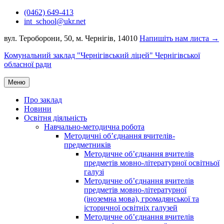
Перейти
(0462) 649-413
до
int_school@ukr.net
вмісту
вул. Тероборони, 50, м. Чернігів, 14010
Напишіть нам листа →
Комунальний заклад "Чернігівський ліцей" Чернігівської
обласної ради
Меню
Про заклад
Новини
Освітня діяльність
Навчально-методична робота
Методичні об’єднання вчителів-
предметників
Методичне об’єднання вчителів
предметів мовно-літературної освітньої
галузі
Методичне об’єднання вчителів
предметів мовно-літературної
(іноземна мова), громадянської та
історичної освітніх галузей
Методичне об’єднання вчителів