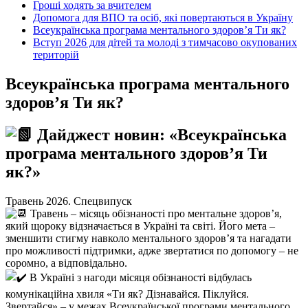
Гроші ходять за вчителем
Допомога для ВПО та осіб, які повертаються в Україну
Всеукраїнська програма ментального здоров’я Ти як?
Вступ 2026 для дітей та молоді з тимчасово окупованих
територій
Всеукраїнська програма ментального
здоров’я Ти як?
Дайджест новин: «Всеукраїнська
програма ментального здоров’я Ти
як?»
Травень 2026. Спецвипуск
Травень – місяць обізнаності про ментальне здоров’я,
який щороку відзначається в Україні та світі. Його мета –
зменшити стигму навколо ментального здоров’я та нагадати
про можливості підтримки, адже звертатися по допомогу – не
соромно, а відповідально.
В Україні з нагоди місяця обізнаності відбулась
комунікаційна хвиля «Ти як? Дізнавайся. Піклуйся.
Звертайся» – у межах Всеукраїнської програми ментального