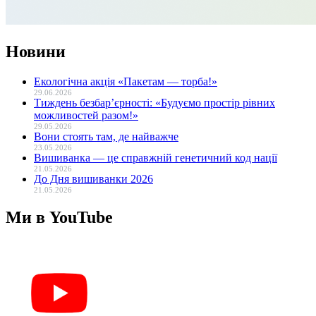
Новини
Екологічна акція «Пакетам — торба!»
29.06.2026
Тиждень безбар’єрності: «Будуємо простір рівних
можливостей разом!»
29.05.2026
Вони стоять там, де найважче
23.05.2026
Вишиванка — це справжній генетичний код нації
21.05.2026
До Дня вишиванки 2026
21.05.2026
Ми в YouTube