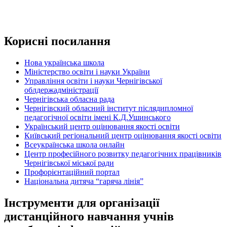
Корисні посилання
Нова українська школа
Міністерство освіти і науки України
Управління освіти і науки Чернігівської
облдержадміністрації
Чернігівська обласна рада
Чернігівский обласний інститут післядипломної
педагогічної освіти імені К.Д.Ушинського
Український центр оцінювання якості освіти
Київський регіональний центр оцінювання якості освіти
Всеукраїнська школа онлайн
Центр професійного розвитку педагогічних працівників
Чернігівської міської ради
Профорієнтаційний портал
Національна дитяча “гаряча лінія”
Інструменти для організації
дистанційного навчання учнів