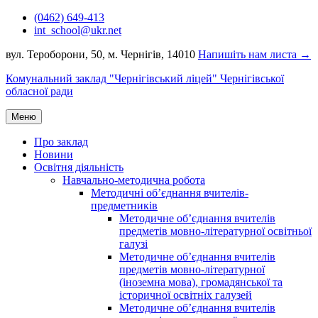
Перейти
(0462) 649-413
до
int_school@ukr.net
вмісту
вул. Тероборони, 50, м. Чернігів, 14010
Напишіть нам листа →
Комунальний заклад "Чернігівський ліцей" Чернігівської
обласної ради
Меню
Про заклад
Новини
Освітня діяльність
Навчально-методична робота
Методичні об’єднання вчителів-
предметників
Методичне об’єднання вчителів
предметів мовно-літературної освітньої
галузі
Методичне об’єднання вчителів
предметів мовно-літературної
(іноземна мова), громадянської та
історичної освітніх галузей
Методичне об’єднання вчителів