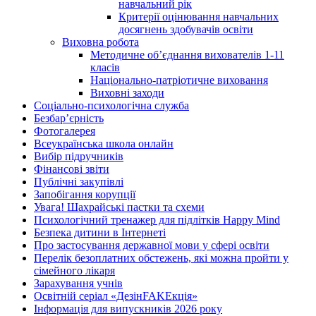
навчальний рік
Критерії оцінювання навчальних
досягнень здобувачів освіти
Виховна робота
Методичне об’єднання вихователів 1-11
класів
Національно-патріотичне виховання
Виховні заходи
Соціально-психологічна служба
Безбар’єрність
Фотогалерея
Всеукраїнська школа онлайн
Вибір підручників
Фінансові звіти
Публічні закупівлі
Запобігання корупції
Увага! Шахрайські пастки та схеми
Психологічний тренажер для підлітків Happy Mind
Безпека дитини в Інтернеті
Про застосування державної мови у сфері освіти
Перелік безоплатних обстежень, які можна пройти у
сімейного лікаря
Зарахування учнів
Освітній серіал «ДезінFAKEкція»
Інформація для випускників 2026 року