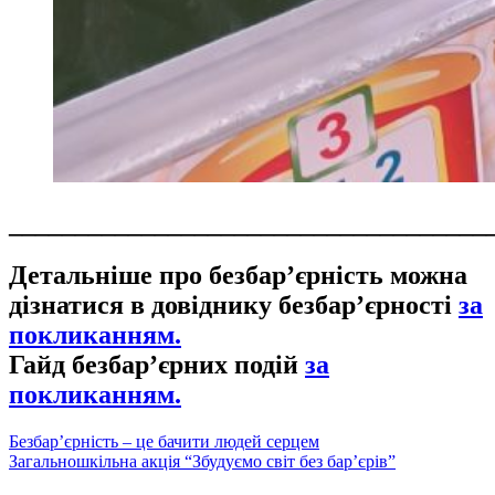
____________________________________
Детальніше про безбар’єрність можна
дізнатися в довіднику безбар’єрності
за
покликанням.
Гайд безбар’єрних подій
за
покликанням.
Навігація
Безбар’єрність – це бачити людей серцем
Загальношкільна акція “Збудуємо світ без бар’єрів”
записів