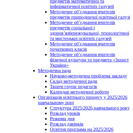
предметів математичної та
інформатичної освітніх галузей
Методичне об’єднання вчителів
предметів природничої освітньої галузі
Методичне об’єднання вчителів
предметів соціальної і
здоров’язбережувальної, технологічної
та мистецької освітніх галузей
Методичне об’єднання вчителів
початкових класів
Методичне об’єднання вчителів
фізичної культури та предмета «Захист
України»
Методична рада
Науково-методична проблема закладу
Склад методичної ради
Творчі групи педагогів
Календар методичної роботи
Організація освітнього процесу у 2025/2026
навчальному році
Структура 2025/2026 навчального року
Розклад уроків
Режими дня
Розклад дзвінків
Освітня програма на 2025/2026