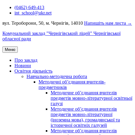
Перейти
(0462) 649-413
до
int_school@ukr.net
вмісту
вул. Тероборони, 50, м. Чернігів, 14010
Напишіть нам листа →
Комунальний заклад "Чернігівський ліцей" Чернігівської
обласної ради
Меню
Про заклад
Новини
Освітня діяльність
Навчально-методична робота
Методичні об’єднання вчителів-
предметників
Методичне об’єднання вчителів
предметів мовно-літературної освітньої
галузі
Методичне об’єднання вчителів
предметів мовно-літературної
(іноземна мова), громадянської та
історичної освітніх галузей
Методичне об’єднання вчителів