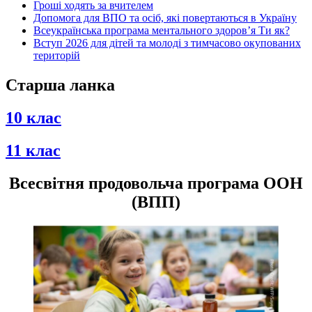
Гроші ходять за вчителем
Допомога для ВПО та осіб, які повертаються в Україну
Всеукраїнська програма ментального здоров’я Ти як?
Вступ 2026 для дітей та молоді з тимчасово окупованих
територій
Старша ланка
10 клас
11 клас
Всесвітня продовольча програма ООН
(ВПП)