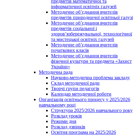
предметів математичної та
інформатичної освітніх галузей
Методичне об’єднання вчителів
предметів природничої освітньої галузі
Методичне об’єднання вчителів
предметів соціальної і
здоров’язбережувальної, технологічної
та мистецької освітніх галузей
Методичне об’єднання вчителів
початкових класів
Методичне об’єднання вчителів
фізичної культури та предмета «Захист
України»
Методична рада
Науково-методична проблема закладу
Склад методичної ради
Творчі групи педагогів
Календар методичної роботи
Організація освітнього процесу у 2025/2026
навчальному році
Структура 2025/2026 навчального року
Розклад уроків
Режими дня
Розклад дзвінків
Освітня програма на 2025/2026