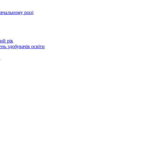
авчальному році
ий рік
нь здобувачів освіти
в