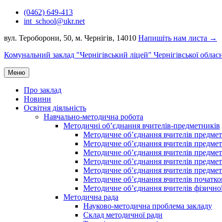
Перейти
(0462) 649-413
до
int_school@ukr.net
вмісту
вул. Тероборони, 50, м. Чернігів, 14010
Напишіть нам листа →
Комунальний заклад "Чернігівський ліцей" Чернігівської облас
Меню
Про заклад
Новини
Освітня діяльність
Навчально-методична робота
Методичні об’єднання вчителів-предметників
Методичне об’єднання вчителів предметі
Методичне об’єднання вчителів предметів
Методичне об’єднання вчителів предметі
Методичне об’єднання вчителів предметі
Методичне об’єднання вчителів предметів
Методичне об’єднання вчителів початко
Методичне об’єднання вчителів фізичної
Методична рада
Науково-методична проблема закладу
Склад методичної ради