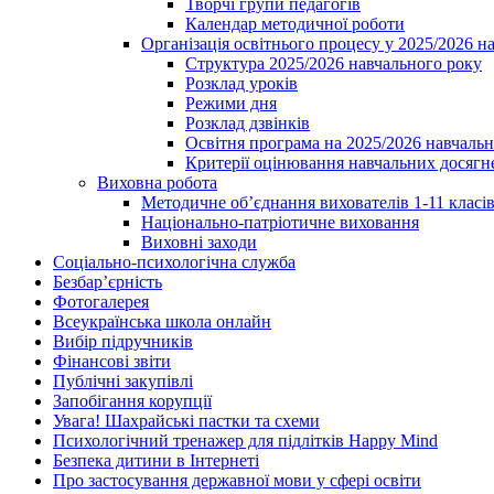
Творчі групи педагогів
Календар методичної роботи
Організація освітнього процесу у 2025/2026 н
Структура 2025/2026 навчального року
Розклад уроків
Режими дня
Розклад дзвінків
Освітня програма на 2025/2026 навчальн
Критерії оцінювання навчальних досягне
Виховна робота
Методичне об’єднання вихователів 1-11 класі
Національно-патріотичне виховання
Виховні заходи
Соціально-психологічна служба
Безбар’єрність
Фотогалерея
Всеукраїнська школа онлайн
Вибір підручників
Фінансові звіти
Публічні закупівлі
Запобігання корупції
Увага! Шахрайські пастки та схеми
Психологічний тренажер для підлітків Happy Mind
Безпека дитини в Інтернеті
Про застосування державної мови у сфері освіти