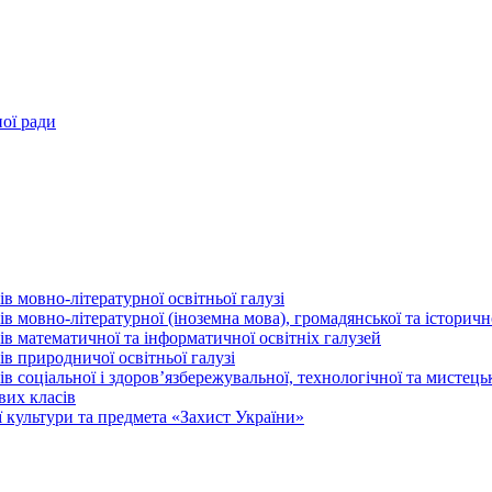
ної ради
в мовно-літературної освітньої галузі
 мовно-літературної (іноземна мова), громадянської та історично
в математичної та інформатичної освітніх галузей
в природничої освітньої галузі
 соціальної і здоров’язбережувальної, технологічної та мистецьк
вих класів
 культури та предмета «Захист України»