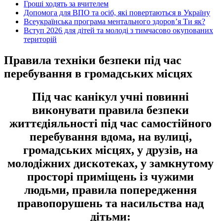
Гроші ходять за вчителем
Допомога для ВПО та осіб, які повертаються в Україну
Всеукраїнська програма ментального здоров’я Ти як?
Вступ 2026 для дітей та молоді з тимчасово окупованих
територій
Правила техніки безпеки під час
перебування в громадських місцях
Під час канікул учні повинні
виконувати правила безпеки
життєдіяльності під час самостійного
перебування вдома, на вулиці,
громадських місцях, у друзів, на
молодіжних дискотеках, у замкнутому
просторі приміщень із чужими
людьми, правила попередження
правопорушень та насильства над
дітьми: