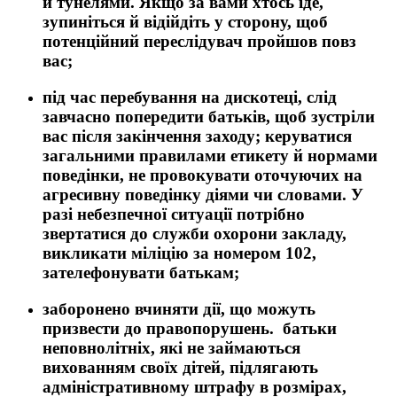
й тунелями. Якщо за вами хтось іде,
зупиніться й відійдіть у сторону, щоб
потенційний переслідувач пройшов повз
вас;
під час перебування на дискотеці, слід
завчасно попередити батьків, щоб зустріли
вас після закінчення заходу; керуватися
загальними правилами етикету й нормами
поведінки, не провокувати оточуючих на
агресивну поведінку діями чи словами. У
разі небезпечної ситуації потрібно
звертатися до служби охорони закладу,
викликати міліцію за номером 102,
зателефонувати батькам;
заборонено вчиняти дії, що можуть
призвести до правопорушень. батьки
неповнолітніх, які не займаються
вихованням своїх дітей, підлягають
адміністративному штрафу в розмірах,