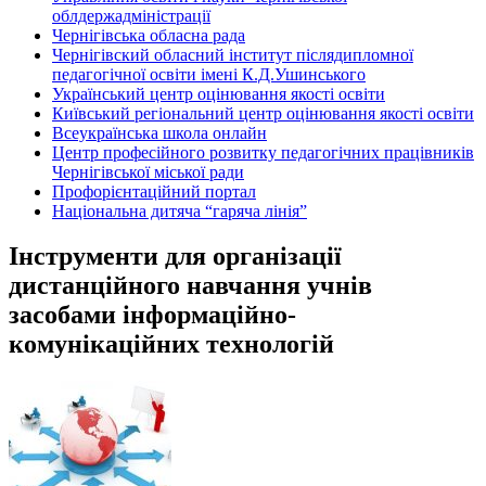
облдержадміністрації
Чернігівська обласна рада
Чернігівский обласний інститут післядипломної
педагогічної освіти імені К.Д.Ушинського
Український центр оцінювання якості освіти
Київський регіональний центр оцінювання якості освіти
Всеукраїнська школа онлайн
Центр професійного розвитку педагогічних працівників
Чернігівської міської ради
Профорієнтаційний портал
Національна дитяча “гаряча лінія”
Інструменти для організації
дистанційного навчання учнів
засобами інформаційно-
комунікаційних технологій