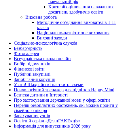
навчальний рік
Критерії оцінювання навчальних
досягнень здобувачів освіти
Виховна робота
Методичне об’єднання вихователів 1-11
класів
Національно-патріотичне виховання
Виховні заходи
Соціально-психологічна служба
Безбар’єрність
Фотогалерея
Всеукраїнська школа онлайн
Вибір підручників
Фінансові звіти
Публічні закупівлі
Запобігання корупції
Увага! Шахрайські пастки та схеми
Психологічний тренажер для підлітків Happy Mind
Безпека дитини в Інтернеті
Про застосування державної мови у сфері освіти
Перелік безоплатних обстежень, які можна пройти у
сімейного лікаря
Зарахування учнів
Освітній серіал «ДезінFAKEкція»
Інформація для випускників 2026 року