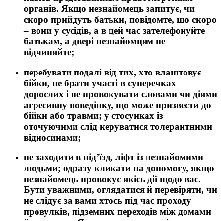
органів. Якщо незнайомець запитує, чи
скоро прийдуть батьки, повідомте, що скоро
– вони у сусідів, а в цей час зателефонуйте
батькам, а двері незнайомцям не
відчиняйте;
перебувати подалі від тих, хто влаштовує
бійки, не брати участі в суперечках
дорослих і не провокувати словами чи діями
агресивну поведінку, що може призвести до
бійки або травми; у стосунках із
оточуючими слід керуватися толерантними
відносинами;
не заходити в під’їзд, ліфт із незнайомими
людьми; одразу кликати на допомогу, якщо
незнайомець провокує якісь дії щодо вас.
Бути уважними, оглядатися й перевіряти, чи
не слідує за вами хтось під час проходу
провулків, підземних переходів між домами