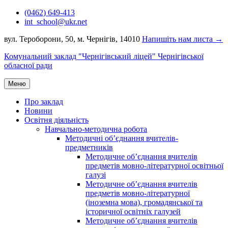
Перейти
(0462) 649-413
до
int_school@ukr.net
вмісту
вул. Тероборони, 50, м. Чернігів, 14010
Напишіть нам листа →
Комунальний заклад "Чернігівський ліцей" Чернігівської
обласної ради
Меню
Про заклад
Новини
Освітня діяльність
Навчально-методична робота
Методичні об’єднання вчителів-
предметників
Методичне об’єднання вчителів
предметів мовно-літературної освітньої
галузі
Методичне об’єднання вчителів
предметів мовно-літературної
(іноземна мова), громадянської та
історичної освітніх галузей
Методичне об’єднання вчителів