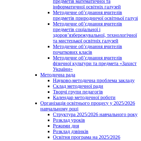
предметів математичної та
інформатичної освітніх галузей
Методичне об’єднання вчителів
предметів природничої освітньої галузі
Методичне об’єднання вчителів
предметів соціальної і
здоров’язбережувальної, технологічної
та мистецької освітніх галузей
Методичне об’єднання вчителів
початкових класів
Методичне об’єднання вчителів
фізичної культури та предмета «Захист
України»
Методична рада
Науково-методична проблема закладу
Склад методичної ради
Творчі групи педагогів
Календар методичної роботи
Організація освітнього процесу у 2025/2026
навчальному році
Структура 2025/2026 навчального року
Розклад уроків
Режими дня
Розклад дзвінків
Освітня програма на 2025/2026