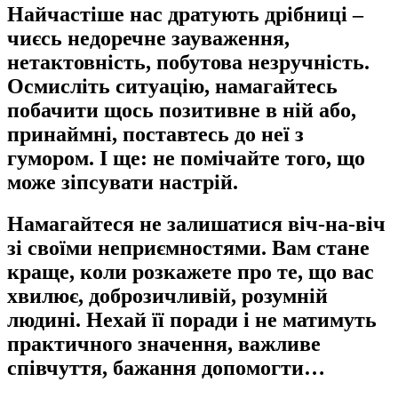
Найчастіше нас дратують дрібниці –
чиєсь недоречне зауваження,
нетактовність, побутова незручність.
Осмисліть ситуацію, намагайтесь
побачити щось позитивне в ній або,
принаймні, поставтесь до неї з
гумором. І ще: не помічайте того, що
може зіпсувати настрій.
Намагайтеся не залишатися віч-на-віч
зі своїми неприємностями. Вам стане
краще, коли розкажете про те, що вас
хвилює, доброзичливій, розумній
людині. Нехай її поради і не матимуть
практичного значення, важливе
співчуття, бажання допомогти…