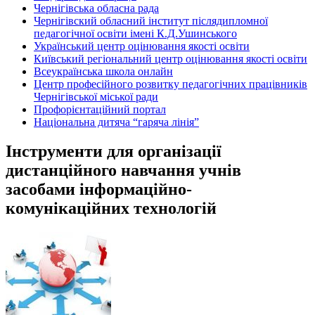
Чернігівська обласна рада
Чернігівский обласний інститут післядипломної
педагогічної освіти імені К.Д.Ушинського
Український центр оцінювання якості освіти
Київський регіональний центр оцінювання якості освіти
Всеукраїнська школа онлайн
Центр професійного розвитку педагогічних працівників
Чернігівської міської ради
Профорієнтаційний портал
Національна дитяча “гаряча лінія”
Інструменти для організації
дистанційного навчання учнів
засобами інформаційно-
комунікаційних технологій