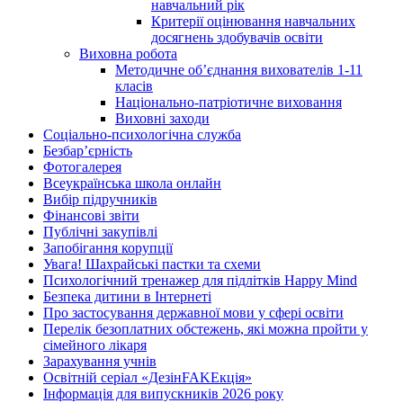
навчальний рік
Критерії оцінювання навчальних
досягнень здобувачів освіти
Виховна робота
Методичне об’єднання вихователів 1-11
класів
Національно-патріотичне виховання
Виховні заходи
Соціально-психологічна служба
Безбар’єрність
Фотогалерея
Всеукраїнська школа онлайн
Вибір підручників
Фінансові звіти
Публічні закупівлі
Запобігання корупції
Увага! Шахрайські пастки та схеми
Психологічний тренажер для підлітків Happy Mind
Безпека дитини в Інтернеті
Про застосування державної мови у сфері освіти
Перелік безоплатних обстежень, які можна пройти у
сімейного лікаря
Зарахування учнів
Освітній серіал «ДезінFAKEкція»
Інформація для випускників 2026 року