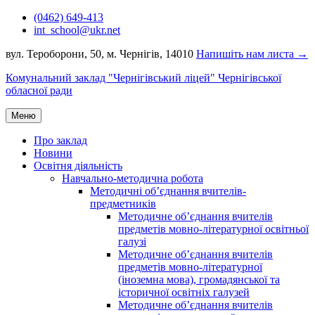
Перейти
(0462) 649-413
до
int_school@ukr.net
вмісту
вул. Тероборони, 50, м. Чернігів, 14010
Напишіть нам листа →
Комунальний заклад "Чернігівський ліцей" Чернігівської
обласної ради
Меню
Про заклад
Новини
Освітня діяльність
Навчально-методична робота
Методичні об’єднання вчителів-
предметників
Методичне об’єднання вчителів
предметів мовно-літературної освітньої
галузі
Методичне об’єднання вчителів
предметів мовно-літературної
(іноземна мова), громадянської та
історичної освітніх галузей
Методичне об’єднання вчителів