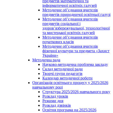
предметів математичної та
інформатичної освітніх галузей
Методичне об’єднання вчителів
предметів природничої освітньої галузі
Методичне об’єднання вчителів
предметів соціальної і
здоров’язбережувальної, технологічної
та мистецької освітніх галузей
Методичне об’єднання вчителів
початкових класів
Методичне об’єднання вчителів
фізичної культури та предмета «Захист
України»
Методична рада
Науково-методична проблема закладу
Склад методичної ради
Творчі групи педагогів
Календар методичної роботи
Організація освітнього процесу у 2025/2026
навчальному році
Структура 2025/2026 навчального року
Розклад уроків
Режими дня
Розклад дзвінків
Освітня програма на 2025/2026