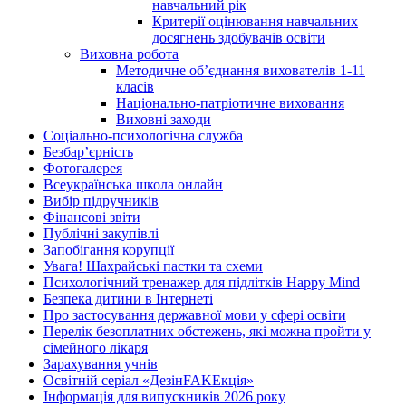
навчальний рік
Критерії оцінювання навчальних
досягнень здобувачів освіти
Виховна робота
Методичне об’єднання вихователів 1-11
класів
Національно-патріотичне виховання
Виховні заходи
Соціально-психологічна служба
Безбар’єрність
Фотогалерея
Всеукраїнська школа онлайн
Вибір підручників
Фінансові звіти
Публічні закупівлі
Запобігання корупції
Увага! Шахрайські пастки та схеми
Психологічний тренажер для підлітків Happy Mind
Безпека дитини в Інтернеті
Про застосування державної мови у сфері освіти
Перелік безоплатних обстежень, які можна пройти у
сімейного лікаря
Зарахування учнів
Освітній серіал «ДезінFAKEкція»
Інформація для випускників 2026 року