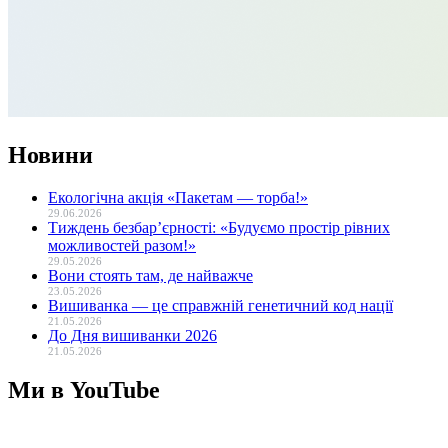
Новини
Екологічна акція «Пакетам — торба!»
29.06.2026
Тиждень безбар’єрності: «Будуємо простір рівних
можливостей разом!»
29.05.2026
Вони стоять там, де найважче
23.05.2026
Вишиванка — це справжній генетичний код нації
21.05.2026
До Дня вишиванки 2026
21.05.2026
Ми в YouTube