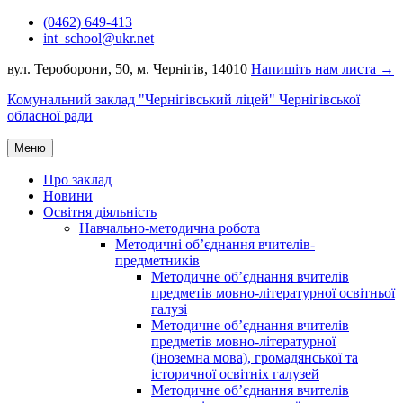
Перейти
(0462) 649-413
до
int_school@ukr.net
вмісту
вул. Тероборони, 50, м. Чернігів, 14010
Напишіть нам листа →
Комунальний заклад "Чернігівський ліцей" Чернігівської
обласної ради
Меню
Про заклад
Новини
Освітня діяльність
Навчально-методична робота
Методичні об’єднання вчителів-
предметників
Методичне об’єднання вчителів
предметів мовно-літературної освітньої
галузі
Методичне об’єднання вчителів
предметів мовно-літературної
(іноземна мова), громадянської та
історичної освітніх галузей
Методичне об’єднання вчителів