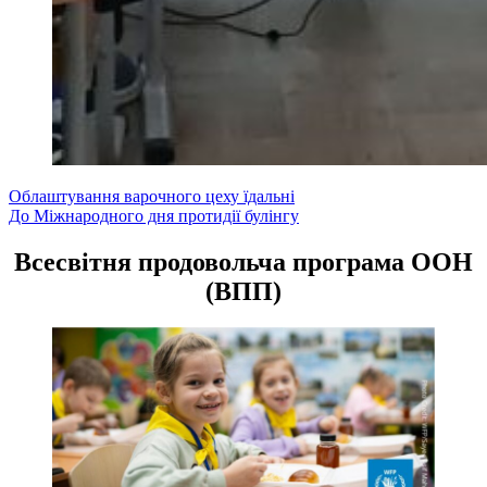
Навігація
Облаштування варочного цеху їдальні
До Міжнародного дня протидії булінгу
записів
Всесвітня продовольча програма ООН
(ВПП)