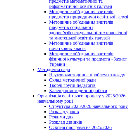
предметів математичної та
інформатичної освітніх галузей
Методичне об’єднання вчителів
предметів природничої освітньої галузі
Методичне об’єднання вчителів
предметів соціальної і
здоров’язбережувальної, технологічної
та мистецької освітніх галузей
Методичне об’єднання вчителів
початкових класів
Методичне об’єднання вчителів
фізичної культури та предмета «Захист
України»
Методична рада
Науково-методична проблема закладу
Склад методичної ради
Творчі групи педагогів
Календар методичної роботи
Організація освітнього процесу у 2025/2026
навчальному році
Структура 2025/2026 навчального року
Розклад уроків
Режими дня
Розклад дзвінків
Освітня програма на 2025/2026