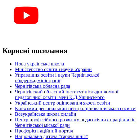
Корисні посилання
Нова українська школа
Міністерство освіти і науки України
Управління освіти і науки Чернігівської
облдержадміністрації
Чернігівська обласна рада
Чернігівский обласний інститут післядипломної
педагогічної освіти імені К.Д.Ушинського
Український центр оцінювання якості освіти
Київський регіональний центр оцінювання якості освіти
Всеукраїнська школа онлайн
Центр професійного розвитку педагогічних працівників
Чернігівської міської ради
Профорієнтаційний портал
Національна дитяча “гаряча лінія”