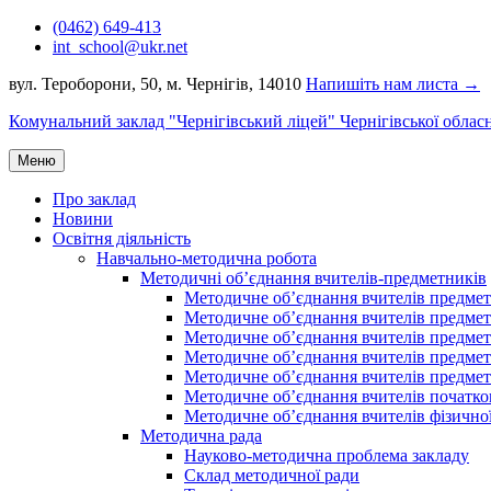
Перейти
(0462) 649-413
до
int_school@ukr.net
вмісту
вул. Тероборони, 50, м. Чернігів, 14010
Напишіть нам листа →
Комунальний заклад "Чернігівський ліцей" Чернігівської облас
Меню
Про заклад
Новини
Освітня діяльність
Навчально-методична робота
Методичні об’єднання вчителів-предметників
Методичне об’єднання вчителів предметі
Методичне об’єднання вчителів предметів
Методичне об’єднання вчителів предметі
Методичне об’єднання вчителів предметі
Методичне об’єднання вчителів предметів
Методичне об’єднання вчителів початко
Методичне об’єднання вчителів фізичної
Методична рада
Науково-методична проблема закладу
Склад методичної ради