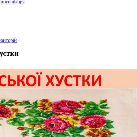
ного лікаря
ериторій
хустки