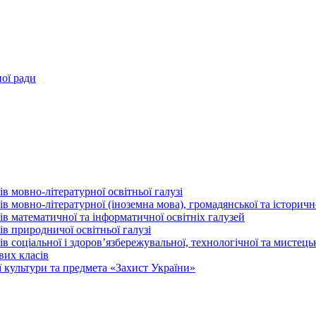
ної ради
в мовно-літературної освітньої галузі
 мовно-літературної (іноземна мова), громадянської та історично
в математичної та інформатичної освітніх галузей
в природничої освітньої галузі
 соціальної і здоров’язбережувальної, технологічної та мистецьк
вих класів
 культури та предмета «Захист України»