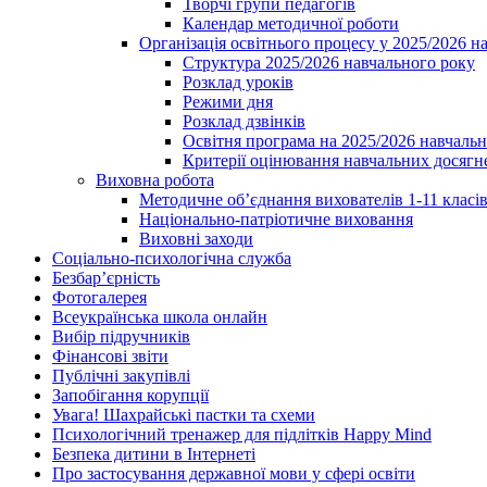
Творчі групи педагогів
Календар методичної роботи
Організація освітнього процесу у 2025/2026 н
Структура 2025/2026 навчального року
Розклад уроків
Режими дня
Розклад дзвінків
Освітня програма на 2025/2026 навчальн
Критерії оцінювання навчальних досягне
Виховна робота
Методичне об’єднання вихователів 1-11 класі
Національно-патріотичне виховання
Виховні заходи
Соціально-психологічна служба
Безбар’єрність
Фотогалерея
Всеукраїнська школа онлайн
Вибір підручників
Фінансові звіти
Публічні закупівлі
Запобігання корупції
Увага! Шахрайські пастки та схеми
Психологічний тренажер для підлітків Happy Mind
Безпека дитини в Інтернеті
Про застосування державної мови у сфері освіти