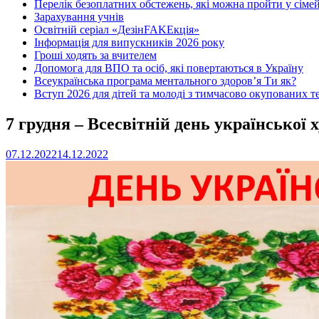
Перелік безоплатних обстежень, які можна пройти у сімей
Зарахування учнів
Освітній серіал «ДезінFAKEкція»
Інформація для випускників 2026 року
Гроші ходять за вчителем
Допомога для ВПО та осіб, які повертаються в Україну
Всеукраїнська програма ментального здоров’я Ти як?
Вступ 2026 для дітей та молоді з тимчасово окупованих т
7 грудня – Всесвітній день української 
07.12.2022
14.12.2022