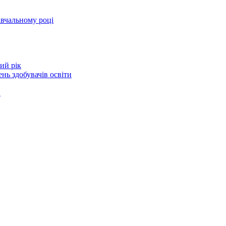
авчальному році
ий рік
нь здобувачів освіти
в