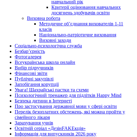
навчальний рік
Критерії оцінювання навчальних
досягнень здобувачів освіти
Виховна робота
Методичне об’єднання вихователів 1-11
класів
Національно-патріотичне виховання
Виховні заходи
Соціально-психологічна служба
Безбар’єрність
Фотогалерея
Всеукраїнська школа онлайн
Вибір підручників
Фінансові звіти
Публічні закупівлі
Запобігання корупції
Увага! Шахрайські пастки та схеми
Психологічний тренажер для підлітків Happy Mind
Безпека дитини в Інтернеті
Про застосування державної мови у сфері освіти
Перелік безоплатних обстежень, які можна пройти у
сімейного лікаря
Зарахування учнів
Освітній серіал «ДезінFAKEкція»
Інформація для випускників 2026 року