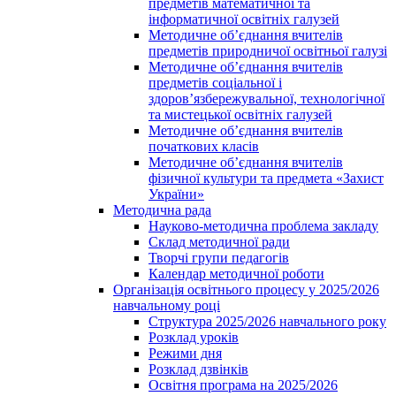
предметів математичної та
інформатичної освітніх галузей
Методичне об’єднання вчителів
предметів природничої освітньої галузі
Методичне об’єднання вчителів
предметів соціальної і
здоров’язбережувальної, технологічної
та мистецької освітніх галузей
Методичне об’єднання вчителів
початкових класів
Методичне об’єднання вчителів
фізичної культури та предмета «Захист
України»
Методична рада
Науково-методична проблема закладу
Склад методичної ради
Творчі групи педагогів
Календар методичної роботи
Організація освітнього процесу у 2025/2026
навчальному році
Структура 2025/2026 навчального року
Розклад уроків
Режими дня
Розклад дзвінків
Освітня програма на 2025/2026