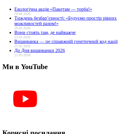
Екологічна акція «Пакетам — торба!»
29.06.2026
Тиждень безбар’єрності: «Будуємо простір рівних
можливостей разом!»
29.05.2026
Вони стоять там, де найважче
23.05.2026
Вишиванка — це справжній генетичний код нації
21.05.2026
До Дня вишиванки 2026
21.05.2026
Ми в YouTube
Корисні посилання