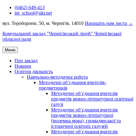
Перейти
(0462) 649-413
до
int_school@ukr.net
вмісту
вул. Тероборони, 50, м. Чернігів, 14010
Напишіть нам листа →
Комунальний заклад "Чернігівський ліцей" Чернігівської
обласної ради
Меню
Про заклад
Новини
Освітня діяльність
Навчально-методична робота
Методичні об’єднання вчителів-
предметників
Методичне об’єднання вчителів
предметів мовно-літературної освітньої
галузі
Методичне об’єднання вчителів
предметів мовно-літературної
(іноземна мова), громадянської та
історичної освітніх галузей
Методичне об’єднання вчителів