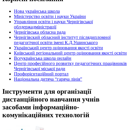
Нова українська школа
Міністерство освіти і науки України
Управління освіти і науки Чернігівської
облдержадміністрації
Чернігівська обласна рада
Чернігівский обласний інститут післядипломної
педагогічної освіти імені К.Д.Ушинського
Український центр оцінювання якості освіти
Київський регіональний центр оцінювання якості освіти
Всеукраїнська школа онлайн
Центр професійного розвитку педагогічних працівників
Чернігівської міської ради
Профорієнтаційний портал
Національна дитяча “гаряча лінія”
Інструменти для організації
дистанційного навчання учнів
засобами інформаційно-
комунікаційних технологій