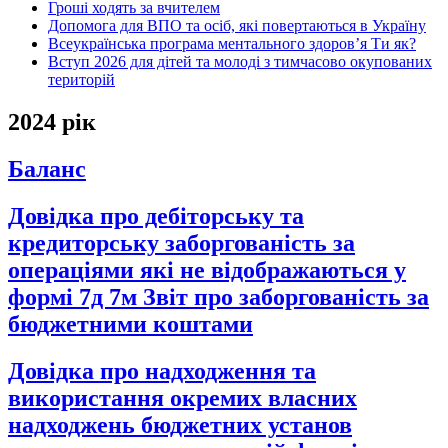
Гроші ходять за вчителем
Допомога для ВПО та осіб, які повертаються в Україну
Всеукраїнська програма ментального здоров’я Ти як?
Вступ 2026 для дітей та молоді з тимчасово окупованих
територій
2024 рік
Баланс
Довідка про дебіторську та
кредиторську заборгованість за
операціями які не відображаються у
формі 7д 7м Звіт про заборгованість за
бюджетними коштами
Довідка про надходження та
використання окремих власних
надходжень бюджетних установ